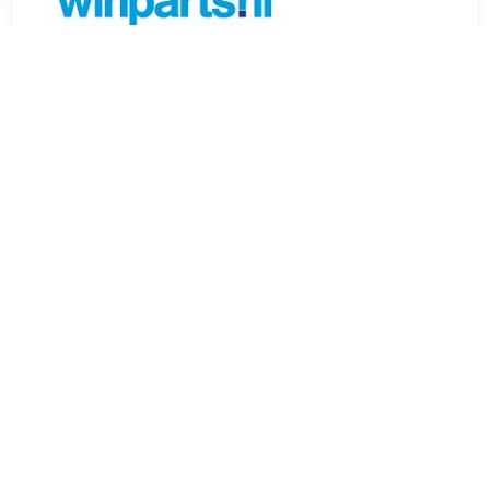
€ 7.38
Verzenden: € 6.99
Voorradig.
Garantie: 2 jaar Soort: Pakkingen o.a. geschikt voor
MERCEDES-BENZ S-KLASSE (W221).
TERUG
Algemeen