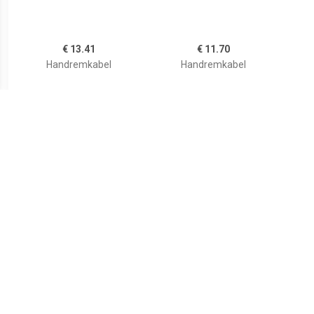
€ 13.41
€ 11.70
Handremkabel
Handremkabel
€ 7.01
€ 13.95
Handremkabel
Handremkabel