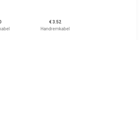
0
€ 3.52
abel
Handremkabel
6
€ 7.56
abel
Handremkabel