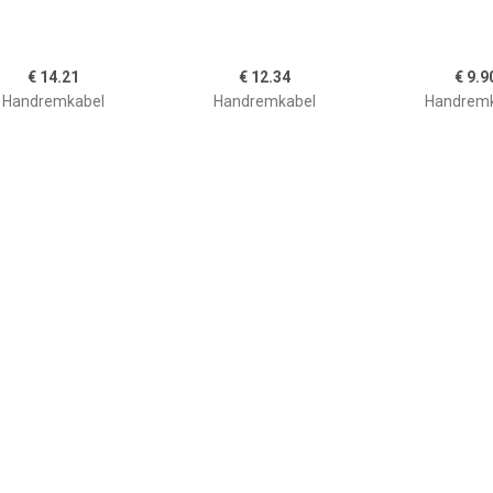
€ 14.21
€ 12.34
€ 9.9
Handremkabel
Handremkabel
Handremk
€ 14.33
€ 10.48
€ 3.9
Handremkabel
Handremkabel
Handremk