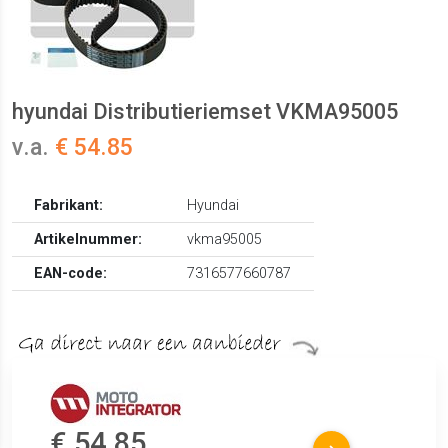
hyundai Distributieriemset VKMA95005
v.a.
€ 54.85
Fabrikant:
Hyundai
Artikelnummer:
vkma95005
EAN-code:
7316577660787
€ 54.85