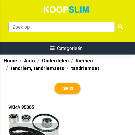
Categorieën
Home
Auto
Onderdelen
Riemen
tandriem, tandriemsets
tandriemset
TERUG