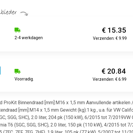
€ 15.35
2-4 werkdagen
Verzenden: € 9.99
€ 20.84
Voorradig.
Verzenden: € 6.99
 ProKit Binnendraad [mm]:M16 x 1,5 mm Aanvullende artikelen /
ndraad [mm]:M14 x 1,5 mm Gewicht (kg):1 kg , u.a. für VW Califor
C, SGG, SHC), 2.0 liter, 204 pk (150 kW), 6/2015 tot 7/2019VW Cal
a T6 (SGC, SGG, SHC), 2.0 liter, 150 pk (110 kW), 4/2015 tot 7/2
(7EC, 7EF, 7EG, 7HF), 1.9 liter, 105 pk (77 kW), 5/2007 tot 11/2