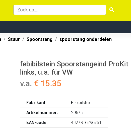
n
Stuur
Spoorstang
spoorstang onderdelen
febibilstein Spoorstangeind ProKit
links, u.a. für VW
v.a.
€ 15.35
Fabrikant:
Febibilstein
Artikelnummer:
29675
EAN-code:
4027816296751