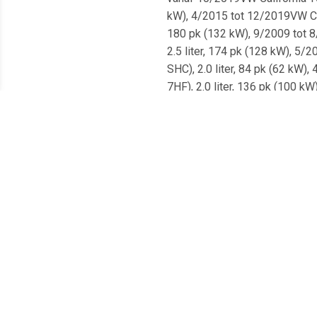
kW), 4/2015 tot 12/2019VW Cali
180 pk (132 kW), 9/2009 tot 8/
2.5 liter, 174 pk (128 kW), 5/
SHC), 2.0 liter, 84 pk (62 kW)
7HF), 2.0 liter, 136 pk (100 k
SGG, SHC), 2.0 liter, 140 pk (
(7EC, 7EF, 7EG, 7HF), 2.0 lite
(SGC, SGG, SHC), 2.0 liter, 15
(SGC, SGG, SHC), 2.0 liter, 11
(SGC, SGG, SHC), 2.0 liter, 20
California T6 (SGC, SGG, SHC),
12/2019VW California T6 (SGC, 
tot 11/2009VW California T5 (7
vanaf 6/2015VW California T5 (
pk (110 kW), vanaf 4/2015VW T
7HF, 7HM, 7HN), 2.5 liter, 130
tot 11/2019VW Transporter VI 
pk (75 kW), 4/2015 tot 12/201