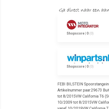
Shopscore | 0
(0)
Shopscore | 0
(0)
FEBI BILSTEIN Spoorstangeind
Artikelnummer paar:29673 Buite
tot 8/2015VW California T6 (SG
10/2009 tot 8/2015VW Californi
vanaf 10/2019VW California T5 