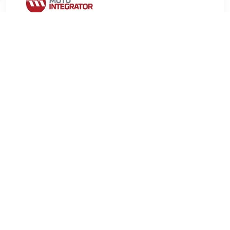
€ 4.92
Verzenden: € 9.99
2-4 werkdagen
€ 5.67
Verzenden: € 6.99
Voorradig.
FEBI BILSTEIN Askoppelingsstuk Gewicht (kg):0,016 kg
Aanvullende artikelen / Aanvullende info 2:Met lager , u.a. für
Mercedes-Benz E-Klasse (S210), 2.0 liter, 186 pk (137 kW),