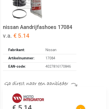
nissan Aandrijfashoes 17084
v.a.
€ 5.14
Fabrikant:
Nissan
Artikelnummer:
17084
EAN-code:
4027816170846
€ 5.14