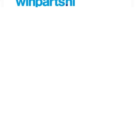
€ 21.90
Verzenden: € 6.99
Voorradig.
FEBI BILSTEIN Stabilisatorstang Voor OE nummer:4 709 303
Lengte (mm):348,5 mm Stang / steunbalk:Koppelstang
Aanvullende artikelen / Aanvullende info 2:Met moer Gewicht
(kg):0,77 kg Buitendraad [mm]:M12 x 1,75 mm
Sleutelwijdte:30 Inbouwplaats:Achteras links en rechts
Binnendiameter [mm]:16 mm , u.a. für Ford Transit Tourneo,
2.2 liter, 125 pk (92 kW), 10/2011 tot 8/2014Ford Transit
Tourneo (FC ), 2.0 liter, 125 pk (92 kW), 3/2002 tot
3/2006Ford Transit Tourneo (FC ), 2.0 liter, 101 pk (74 kW),
6/2000 tot 3/2005Ford Transit (FA ), 2.2 liter, 125 pk (92 kW),
10/2011 tot 8/2014Ford Transit (FF , FM , FN ), 2.4 liter, 115