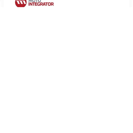
€ 14.11
Verzenden: € 9.99
2-4 werkdagen
€ 18.80
Verzenden: € 6.99
Voorradig.
MEYLE Stabilisatorstang MEYLE-ORIGINAL Quality
Schroefdraadmaat 1:M10x1,5 paarsgewijze vervanging is
raadzaam Schroefdraadmaat 2:M10x1,5 Aanvullend