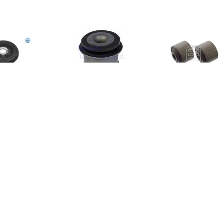
€ 3.20
€ 3.29
€ 3.0
Achteraslager
Axiaal Draagarmrubber
Achteraslag
0140350072
TD863W
BILSTEIN, Inb
Achteras links e
u.a. für 