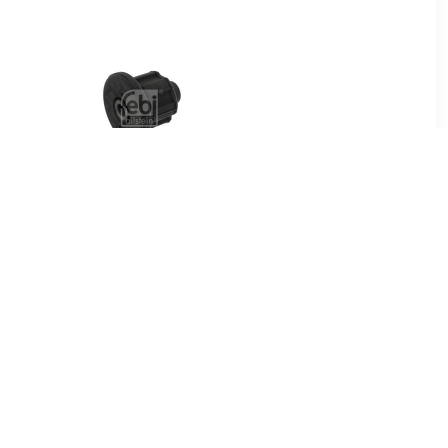
0
€ 2.95
er FEBI
Achteraslager 01524
ouwplaats:
n rechts: ,
Audi