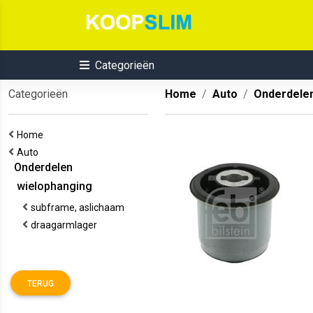
Categorieën
Categorieën
Home
Auto
Onderdele
Home
Auto
Onderdelen
wielophanging
subframe, aslichaam
draagarmlager
TERUG