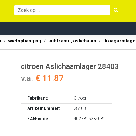
n
wielophanging
subframe, aslichaam
draagarmlage
citroen Aslichaamlager 28403
v.a.
€ 11.87
Fabrikant:
Citroen
Artikelnummer:
28403
EAN-code:
4027816284031