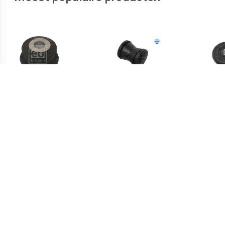
€ 4.23
€ 3.01
Achteraslager FEBI
Achteraslager
BILSTEIN, Inbouwplaats:
Vooras links en rechts, u.a.
für VW, Seat, Skoda, Audi