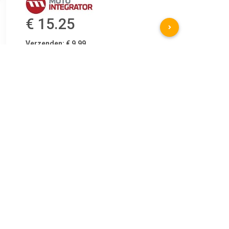
€ 15.25
Verzenden: € 9.99
2-4 werkdagen
€ 17.97
Verzenden: € 6.99
Voorradig.
FEBI BILSTEIN Achteraslager Inbouwplaats:Achter Dikte [mm]
mm Inbouwplaats:Achteras links en rechts Gewicht (kg):0,335 k
u.a. für Mercedes-Benz 124 (W124), 3.0 liter, 147 pk (108 kW),