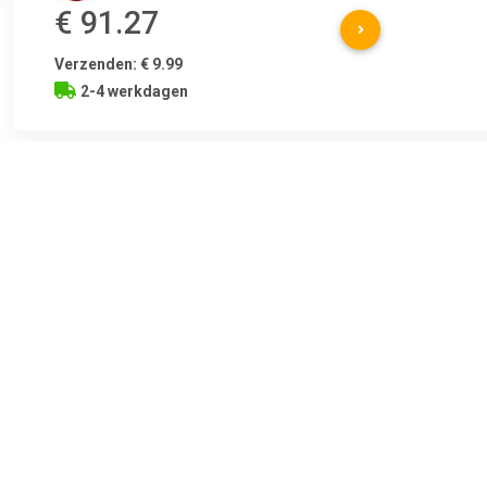
€ 91.27
Verzenden: € 9.99
2-4 werkdagen
€ 125.63
Verzenden: € 6.99
Voorradig.
ATE Remschijf Remschijftype:Massief Hoogte (mm):81,7 mm
Aanvullende artikelen / Aanvullende info 2:Met wiellager
Centreringdiameter [mm]:52 mm Oppervlakte:Gecoat
Schroefdraadmaat:M14x1,5 Minimale dikte (mm):9,5 mm Aanv