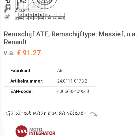
Remschijf ATE, Remschijftype: Massief, u.a.
Renault
v.a.
€ 91.27
Fabrikant:
Ate
Artikelnummer:
24.0111-0173.2
EAN-code:
4006633409643