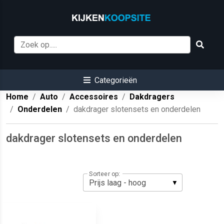
Categorieën
Home
Auto
Accessoires
Dakdragers
Onderdelen
dakdrager slotensets en onderdelen
dakdrager slotensets en onderdelen
Sorteer op: