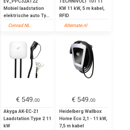
EV_PPC32AT22
TECHNIVOLT 101 11
Mobiel laadstation
KW 11 kW, 5 m kabel,
elektrische auto Ty...
RFID
Conrad NL
Alternate.nl
€ 549.
€ 549.
00
00
Akyga AK-EC-21
Heidelberg Wallbox
Laadstation Type 2 11
Home Eco 2,1 - 11 kW,
kW
7,5 m kabel