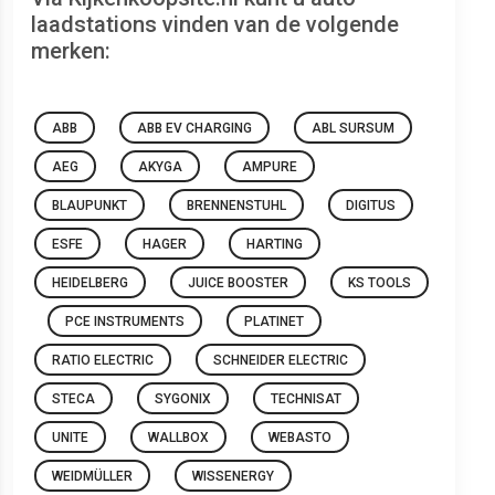
laadstations vinden van de volgende
merken:
ABB
ABB EV CHARGING
ABL SURSUM
AEG
AKYGA
AMPURE
BLAUPUNKT
BRENNENSTUHL
DIGITUS
ESFE
HAGER
HARTING
HEIDELBERG
JUICE BOOSTER
KS TOOLS
PCE INSTRUMENTS
PLATINET
RATIO ELECTRIC
SCHNEIDER ELECTRIC
STECA
SYGONIX
TECHNISAT
UNITE
WALLBOX
WEBASTO
WEIDMÜLLER
WISSENERGY