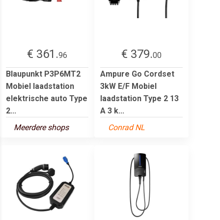
€ 361.
€ 379.
96
00
Blaupunkt P3P6MT2
Ampure Go Cordset
Mobiel laadstation
3kW E/F Mobiel
elektrische auto Type
laadstation Type 2 13
2...
A 3 k...
Meerdere shops
Conrad NL