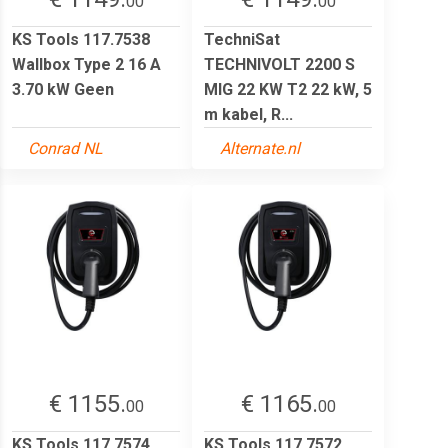
00
00
KS Tools 117.7538
TechniSat
Wallbox Type 2 16 A
TECHNIVOLT 2200 S
3.70 kW Geen
MIG 22 KW T2 22 kW, 5
m kabel, R...
Conrad NL
Alternate.nl
€ 1155.
€ 1165.
00
00
KS Tools 117.7574
KS Tools 117.7572