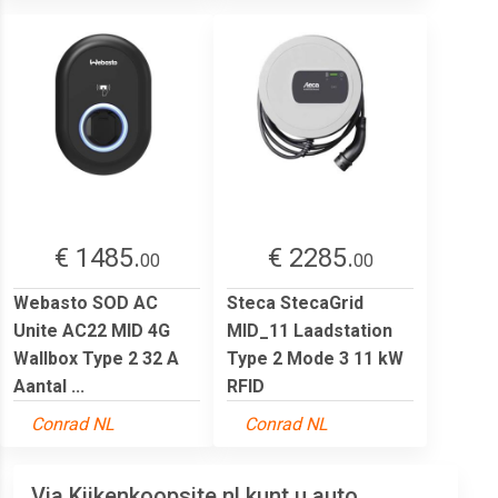
€ 1485.
€ 2285.
00
00
Webasto SOD AC
Steca StecaGrid
Unite AC22 MID 4G
MID_11 Laadstation
Wallbox Type 2 32 A
Type 2 Mode 3 11 kW
Aantal ...
RFID
Conrad NL
Conrad NL
Via Kijkenkoopsite.nl kunt u auto