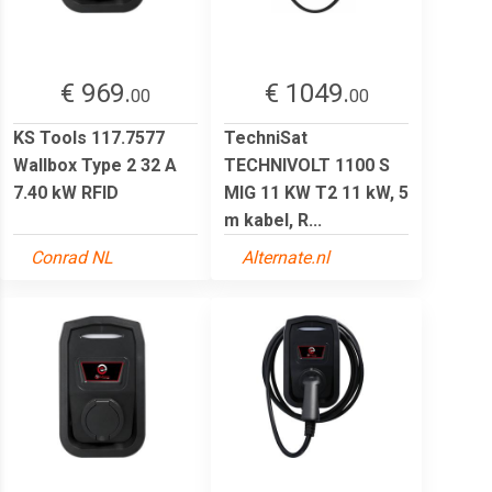
€ 969.
€ 1049.
00
00
KS Tools 117.7577
TechniSat
Wallbox Type 2 32 A
TECHNIVOLT 1100 S
7.40 kW RFID
MIG 11 KW T2 11 kW, 5
m kabel, R...
Conrad NL
Alternate.nl