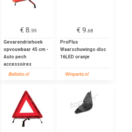
€ 8.
€ 9.
99
68
Gevarendriehoek
ProPlus
opvouwbaar 45 cm -
Waarschuwings-disc
Auto pech
16LED oranje
accessoires
Bellatio.nl
Winparts.nl