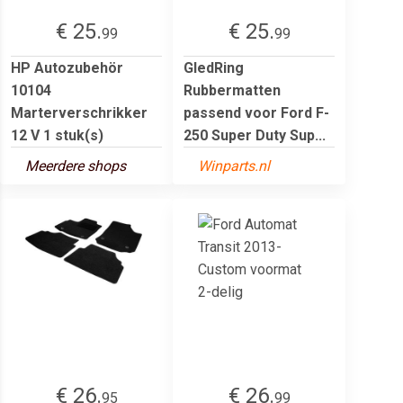
€ 25.
€ 25.
99
99
HP Autozubehör
GledRing
10104
Rubbermatten
Marterverschrikker
passend voor Ford F-
12 V 1 stuk(s)
250 Super Duty Sup...
Meerdere shops
Winparts.nl
€ 26.
€ 26.
95
99