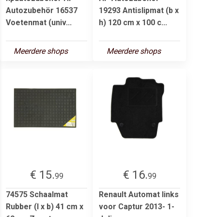
Autozubehör 16537
19293 Antislipmat (b x
Voetenmat (univ...
h) 120 cm x 100 c...
Meerdere shops
Meerdere shops
€ 15.
€ 16.
99
99
74575 Schaalmat
Renault Automat links
Rubber (l x b) 41 cm x
voor Captur 2013- 1-