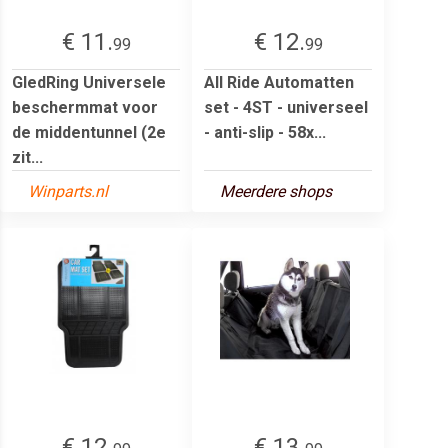
€ 11.
€ 12.
99
99
GledRing Universele
All Ride Automatten
beschermmat voor
set - 4ST - universeel
de middentunnel (2e
- anti-slip - 58x...
zit...
Winparts.nl
Meerdere shops
€ 12.
€ 13.