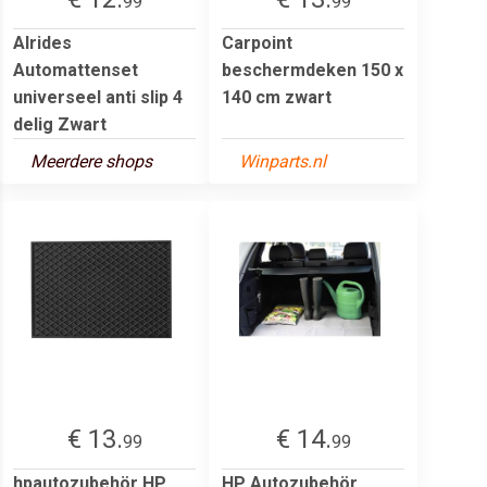
99
99
Alrides
Carpoint
Automattenset
beschermdeken 150 x
universeel anti slip 4
140 cm zwart
delig Zwart
Meerdere shops
Winparts.nl
€ 13.
€ 14.
99
99
hpautozubehör HP
HP Autozubehör