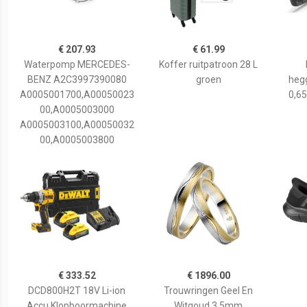
€ 207.93
€ 61.99
Waterpomp MERCEDES-
Koffer ruitpatroon 28 L
BENZ A2C3997390080
groen
hegg
A0005001700,A00050023
0,65
00,A0005003000
A0005003100,A00050032
00,A0005003800
€ 333.52
€ 1896.00
DCD800H2T 18V Li-ion
Trouwringen Geel En
Accu Klopboormachine
Witgoud 3,5mm