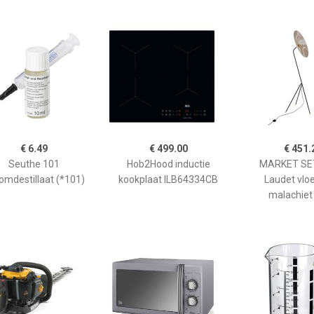
€ 6.49
€ 499.00
€ 451.
Seuthe 101
Hob2Hood inductie
MARKET SET
omdestillaat (*101)
kookplaat ILB64334CB
Laudet vlo
malachiet