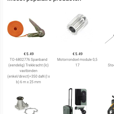
€ 5.49
€ 5.49
TO-6802776 Spanband
Motorrondsel module 0,5
(eendelig) Trekkracht (lc)
17
Sto
vastbinden
(enkel/direct)=350 daN (l x
b) 6 m x 25 mm