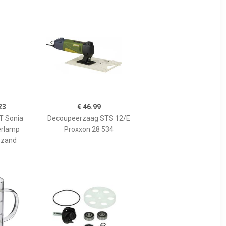
23
€ 46.99
 Sonia
Decoupeerzaag STS 12/E
erlamp
Proxxon 28 534
 zand