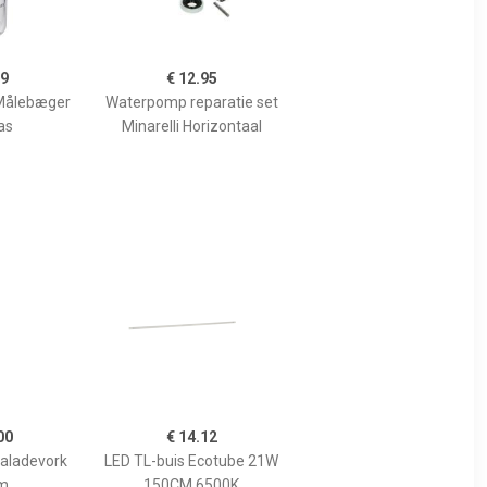
99
€ 12.95
Målebæger
Waterpomp reparatie set
as
Minarelli Horizontaal
00
€ 14.12
Saladevork
LED TL-buis Ecotube 21W
m
150CM 6500K