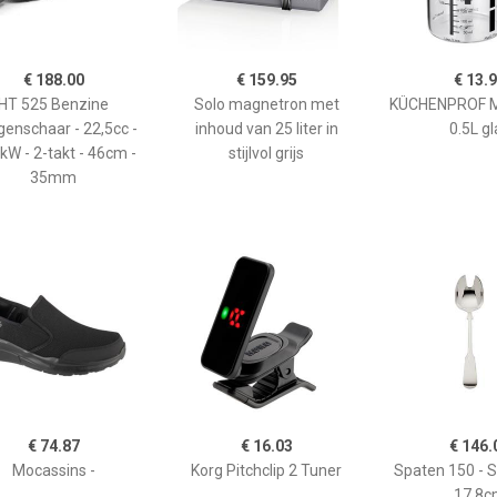
€ 188.00
€ 159.95
€ 13.
HT 525 Benzine
Solo magnetron met
KÜCHENPROF 
enschaar - 22,5cc -
inhoud van 25 liter in
0.5L gl
kW - 2-takt - 46cm -
stijlvol grijs
35mm
€ 74.87
€ 16.03
€ 146.
Mocassins -
Korg Pitchclip 2 Tuner
Spaten 150 - 
17,8c