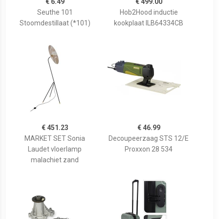
€ 6.49
€ 499.00
Seuthe 101
Hob2Hood inductie
Stoomdestillaat (*101)
kookplaat ILB64334CB
€ 451.23
€ 46.99
MARKET SET Sonia
Decoupeerzaag STS 12/E
Laudet vloerlamp
Proxxon 28 534
malachiet zand