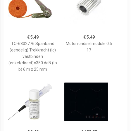
€ 5.49
€ 5.49
TO-6802776 Spanband
Motorrondsel module 0,5
(eendelig) Trekkracht (lc)
17
vastbinden
(enkel/direct)=350 daN (l x
b) 6 m x 25 mm