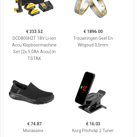
€ 333.52
€ 1896.00
DCD800H2T 18V Li-ion
Trouwringen Geel En
Accu Klopboormachine
Witgoud 3,5mm
Set (2x 5.0Ah Accu) In
TSTAK
€ 74.87
€ 16.03
Mocassins -
Korg Pitchclip 2 Tuner