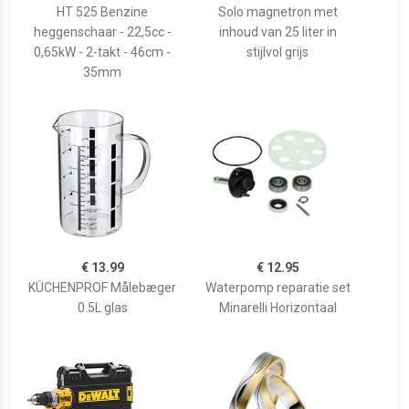
HT 525 Benzine
Solo magnetron met
heggenschaar - 22,5cc -
inhoud van 25 liter in
0,65kW - 2-takt - 46cm -
stijlvol grijs
35mm
€ 13.99
€ 12.95
KÜCHENPROF Målebæger
Waterpomp reparatie set
0.5L glas
Minarelli Horizontaal