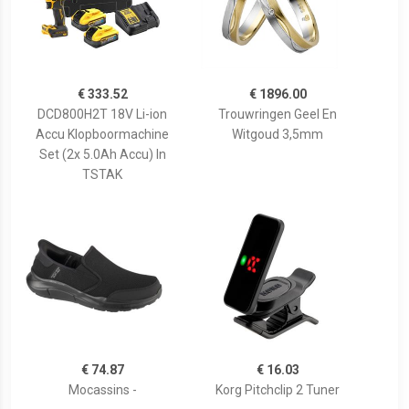
€ 333.52
€ 1896.00
DCD800H2T 18V Li-ion
Trouwringen Geel En
Accu Klopboormachine
Witgoud 3,5mm
Set (2x 5.0Ah Accu) In
TSTAK
€ 74.87
€ 16.03
Mocassins -
Korg Pitchclip 2 Tuner