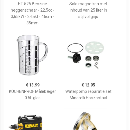
HT 525 Benzine
Solo magnetron met
heggenschaar - 22,5cc -
inhoud van 25 liter in
0,65kW - 2-takt - 46cm -
stijlvol grijs
35mm
€ 13.99
€ 12.95
KÜCHENPROF Målebæger
Waterpomp reparatie set
0.5L glas
Minarelli Horizontaal