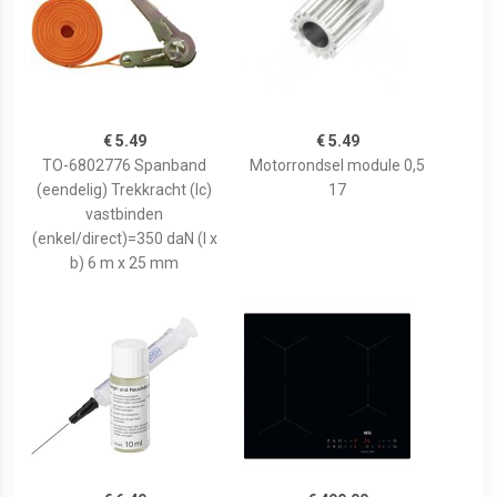
€ 5.49
€ 5.49
TO-6802776 Spanband
Motorrondsel module 0,5
(eendelig) Trekkracht (lc)
17
vastbinden
(enkel/direct)=350 daN (l x
b) 6 m x 25 mm