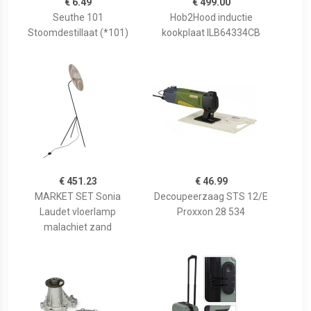
€ 6.49
€ 499.00
Seuthe 101
Hob2Hood inductie
Stoomdestillaat (*101)
kookplaat ILB64334CB
€ 451.23
€ 46.99
MARKET SET Sonia
Decoupeerzaag STS 12/E
Laudet vloerlamp
Proxxon 28 534
malachiet zand