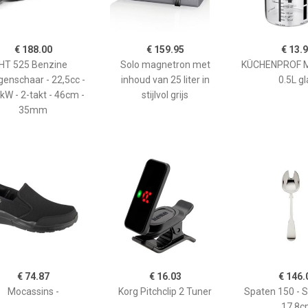
€ 188.00
€ 159.95
€ 13.
HT 525 Benzine
Solo magnetron met
KÜCHENPROF 
enschaar - 22,5cc -
inhoud van 25 liter in
0.5L gl
kW - 2-takt - 46cm -
stijlvol grijs
35mm
€ 74.87
€ 16.03
€ 146.
Mocassins -
Korg Pitchclip 2 Tuner
Spaten 150 - 
17,8c