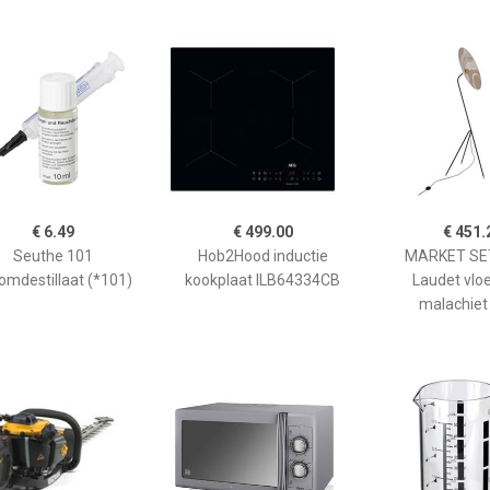
€ 6.49
€ 499.00
€ 451.
Seuthe 101
Hob2Hood inductie
MARKET SET
omdestillaat (*101)
kookplaat ILB64334CB
Laudet vlo
malachiet