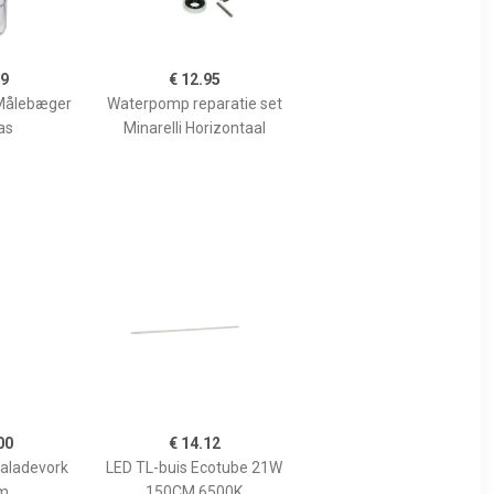
99
€ 12.95
Målebæger
Waterpomp reparatie set
as
Minarelli Horizontaal
00
€ 14.12
Saladevork
LED TL-buis Ecotube 21W
m
150CM 6500K