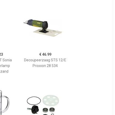
23
€ 46.99
 Sonia
Decoupeerzaag STS 12/E
erlamp
Proxxon 28 534
 zand