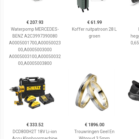
€ 207.93
€ 61.99
Waterpomp MERCEDES-
Koffer ruitpatroon 28 L
BENZ A2C3997390080
groen
hegg
A0005001700,A00050023
0,65
00,A0005003000
A0005003100,A00050032
00,A0005003800
€ 333.52
€ 1896.00
DCD800H2T 18V Li-ion
Trouwringen Geel En
Accu Klopboormachine
Witgoud 3,5mm