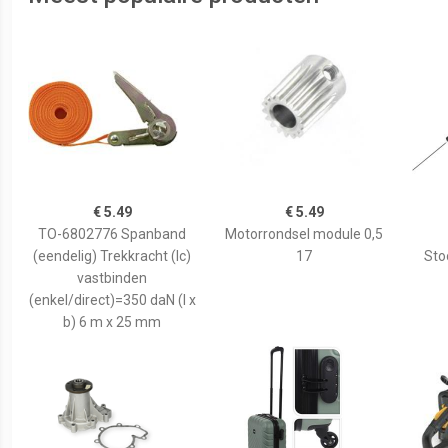
€ 5.49
€ 5.49
TO-6802776 Spanband
Motorrondsel module 0,5
(eendelig) Trekkracht (lc)
17
Sto
vastbinden
(enkel/direct)=350 daN (l x
b) 6 m x 25 mm