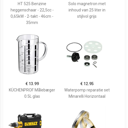
HT 525 Benzine
Solo magnetron met
heggenschaar - 22,5cc -
inhoud van 25 liter in
0,65kW - 2-takt - 46cm -
stijlvol grijs
35mm
€ 13.99
€ 12.95
KÜCHENPROF Målebæger
Waterpomp reparatie set
0.5L glas
Minarelli Horizontaal