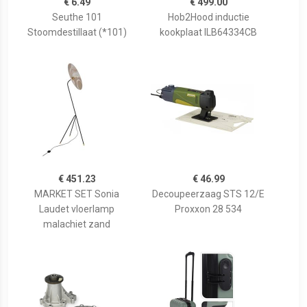
€ 6.49
€ 499.00
Seuthe 101
Hob2Hood inductie
Stoomdestillaat (*101)
kookplaat ILB64334CB
€ 451.23
€ 46.99
MARKET SET Sonia
Decoupeerzaag STS 12/E
Laudet vloerlamp
Proxxon 28 534
malachiet zand