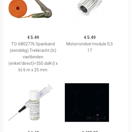
€ 5.49
€ 5.49
TO-6802776 Spanband
Motorrondsel module 0,5
(eendelig) Trekkracht (lc)
17
vastbinden
(enkel/direct)=350 daN (l x
b) 6 m x 25 mm