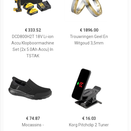
€ 333.52
€ 1896.00
DCD800H2T 18V Li-ion
Trouwringen Geel En
Accu Klopboormachine
Witgoud 3,5mm
Set (2x 5.0Ah Accu) In
TSTAK
€ 74.87
€ 16.03
Mocassins -
Korg Pitchclip 2 Tuner