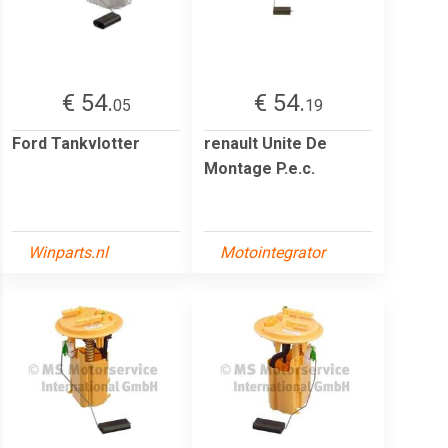
€ 54.
€ 54.
05
19
Ford Tankvlotter
renault Unite De
Montage P.e.c.
Winparts.nl
Motointegrator