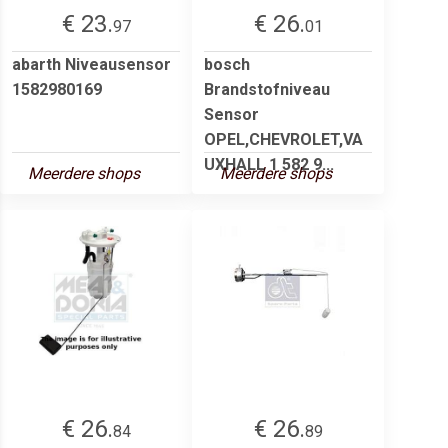
€ 23.
€ 26.
97
01
abarth Niveausensor
bosch
1582980169
Brandstofniveau
Sensor
OPEL,CHEVROLET,VA
UXHALL 1 582 9...
Meerdere shops
Meerdere shops
€ 26.
€ 26.
84
89