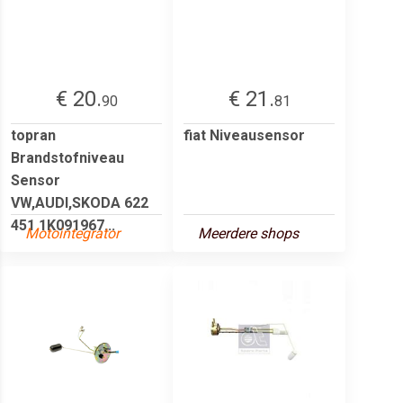
€ 20.
€ 21.
90
81
topran
fiat Niveausensor
Brandstofniveau
Sensor
VW,AUDI,SKODA 622
451 1K091967...
Motointegrator
Meerdere shops