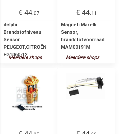
€ 44.
€ 44.
07
11
delphi
Magneti Marelli
Brandstofniveau
Sensor,
Sensor
brandstofvoorraad
PEUGEOT,CITROËN
MAM00191M
FG1060-12...
Meerdere shops
Meerdere shops
€ 44.
€ 44.