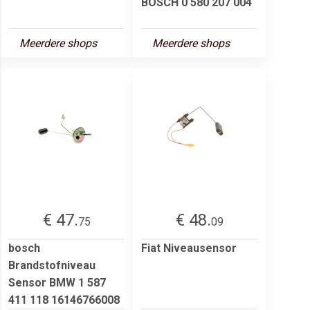
BOSCH 0 580 207 004
Meerdere shops
Meerdere shops
€ 47.
€ 48.
75
09
bosch
Fiat Niveausensor
Brandstofniveau
Sensor BMW 1 587
411 118 16146766008