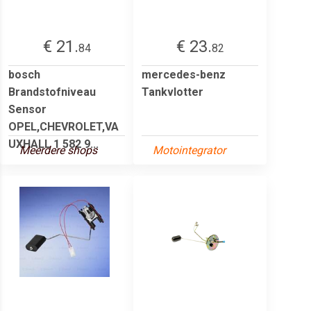
€ 21.
€ 23.
84
82
bosch
mercedes-benz
Brandstofniveau
Tankvlotter
Sensor
OPEL,CHEVROLET,VA
UXHALL 1 582 9...
Meerdere shops
Motointegrator