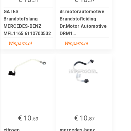
51
57
GATES
dr.motorautomotive
Brandstofslang
Brandstofleiding
MERCEDES-BENZ
Dr.Motor Automotive
MFL1165 6110700532
DRM1...
Winparts.nl
Winparts.nl
€ 10.
€ 10.
59
87
citroen
mercedes-benz