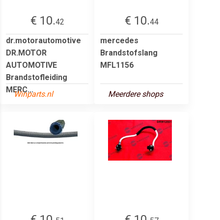
€ 10.
€ 10.
42
44
dr.motorautomotive
mercedes
DR.MOTOR
Brandstofslang
AUTOMOTIVE
MFL1156
Brandstofleiding
MERC...
Winparts.nl
Meerdere shops
€ 10.
€ 10.