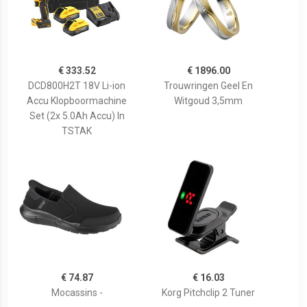
€ 333.52
€ 1896.00
DCD800H2T 18V Li-ion
Trouwringen Geel En
Accu Klopboormachine
Witgoud 3,5mm
Set (2x 5.0Ah Accu) In
TSTAK
€ 74.87
€ 16.03
Mocassins -
Korg Pitchclip 2 Tuner