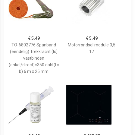
€ 5.49
€ 5.49
TO-6802776 Spanband
Motorrondsel module 0,5
(eendelig) Trekkracht (lc)
17
vastbinden
(enkel/direct)=350 daN (l x
b) 6 m x 25 mm