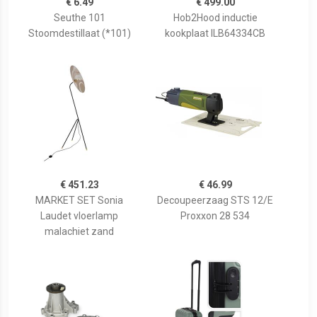
€ 6.49
€ 499.00
Seuthe 101
Hob2Hood inductie
Stoomdestillaat (*101)
kookplaat ILB64334CB
€ 451.23
€ 46.99
MARKET SET Sonia
Decoupeerzaag STS 12/E
Laudet vloerlamp
Proxxon 28 534
malachiet zand