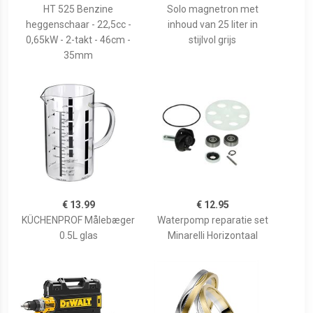
HT 525 Benzine
Solo magnetron met
heggenschaar - 22,5cc -
inhoud van 25 liter in
0,65kW - 2-takt - 46cm -
stijlvol grijs
35mm
€ 13.99
€ 12.95
KÜCHENPROF Målebæger
Waterpomp reparatie set
0.5L glas
Minarelli Horizontaal