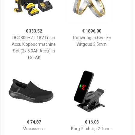
€ 333.52
€ 1896.00
DCD800H2T 18V Li-ion
Trouwringen Geel En
Accu Klopboormachine
Witgoud 3,5mm
Set (2x 5.0Ah Accu) In
TSTAK
€ 74.87
€ 16.03
Mocassins -
Korg Pitchclip 2 Tuner