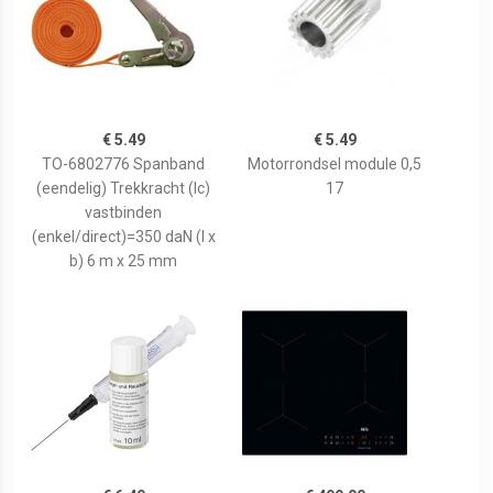
€ 5.49
€ 5.49
TO-6802776 Spanband
Motorrondsel module 0,5
(eendelig) Trekkracht (lc)
17
vastbinden
(enkel/direct)=350 daN (l x
b) 6 m x 25 mm