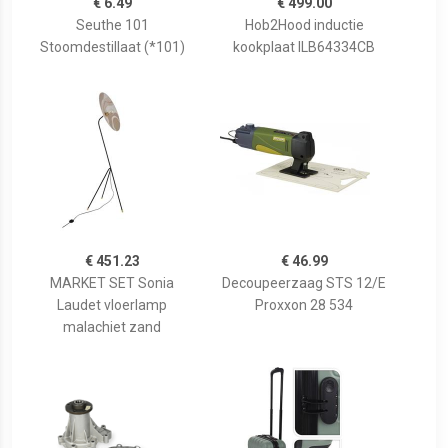
€ 6.49
€ 499.00
Seuthe 101
Hob2Hood inductie
Stoomdestillaat (*101)
kookplaat ILB64334CB
€ 451.23
€ 46.99
MARKET SET Sonia
Decoupeerzaag STS 12/E
Laudet vloerlamp
Proxxon 28 534
malachiet zand