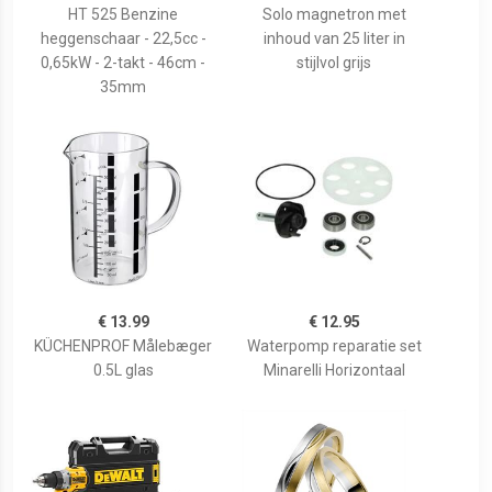
HT 525 Benzine
Solo magnetron met
heggenschaar - 22,5cc -
inhoud van 25 liter in
0,65kW - 2-takt - 46cm -
stijlvol grijs
35mm
€ 13.99
€ 12.95
KÜCHENPROF Målebæger
Waterpomp reparatie set
0.5L glas
Minarelli Horizontaal