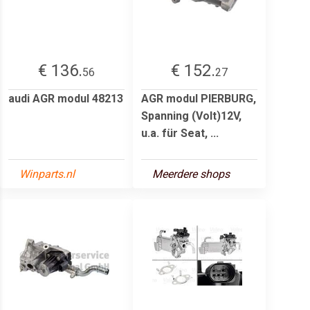
€ 136.
€ 152.
56
27
audi AGR modul 48213
AGR modul PIERBURG,
Spanning (Volt)12V,
u.a. für Seat, ...
Winparts.nl
Meerdere shops