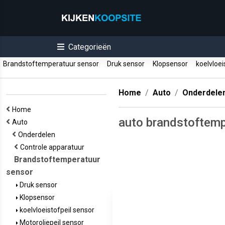
Categorieën
Brandstoftemperatuur sensor
Druk sensor
Klopsensor
koelvloei
Home
Auto
Onderdele
Home
auto brandstoftemp
Auto
Onderdelen
Controle apparatuur
Brandstoftemperatuur
sensor
Druk sensor
Klopsensor
koelvloeistofpeil sensor
Motoroliepeil sensor