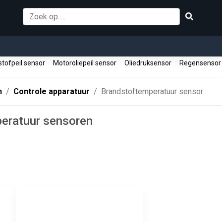
stofpeil sensor
Motoroliepeil sensor
Oliedruksensor
Regensenso
n
Controle apparatuur
Brandstoftemperatuur sensor
eratuur sensoren