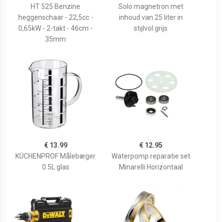
HT 525 Benzine
Solo magnetron met
heggenschaar - 22,5cc -
inhoud van 25 liter in
0,65kW - 2-takt - 46cm -
stijlvol grijs
35mm
€ 13.99
€ 12.95
KÜCHENPROF Målebæger
Waterpomp reparatie set
0.5L glas
Minarelli Horizontaal