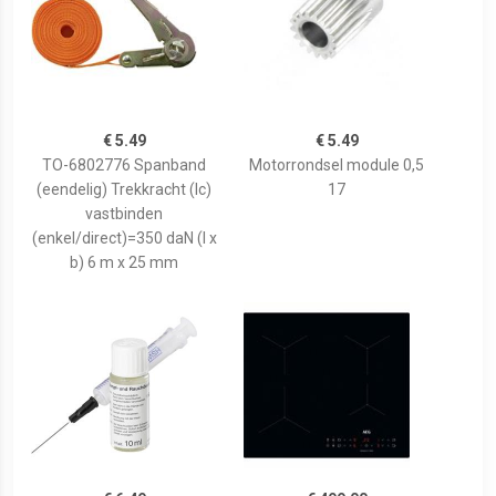
€ 5.49
€ 5.49
TO-6802776 Spanband
Motorrondsel module 0,5
(eendelig) Trekkracht (lc)
17
vastbinden
(enkel/direct)=350 daN (l x
b) 6 m x 25 mm