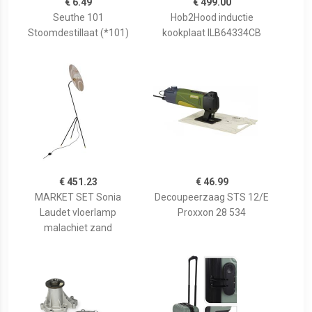
€ 6.49
€ 499.00
Seuthe 101
Hob2Hood inductie
Stoomdestillaat (*101)
kookplaat ILB64334CB
€ 451.23
€ 46.99
MARKET SET Sonia
Decoupeerzaag STS 12/E
Laudet vloerlamp
Proxxon 28 534
malachiet zand