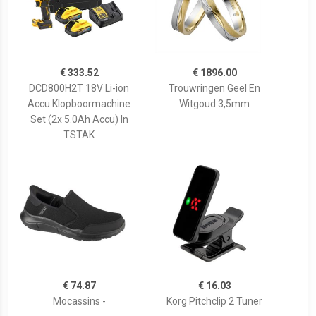
€ 333.52
€ 1896.00
DCD800H2T 18V Li-ion
Trouwringen Geel En
Accu Klopboormachine
Witgoud 3,5mm
Set (2x 5.0Ah Accu) In
TSTAK
€ 74.87
€ 16.03
Mocassins -
Korg Pitchclip 2 Tuner