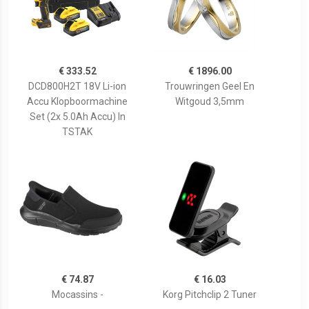
€ 333.52
€ 1896.00
DCD800H2T 18V Li-ion
Trouwringen Geel En
Accu Klopboormachine
Witgoud 3,5mm
Set (2x 5.0Ah Accu) In
TSTAK
€ 74.87
€ 16.03
Mocassins -
Korg Pitchclip 2 Tuner