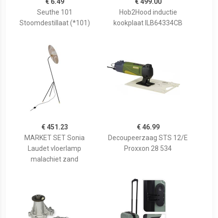
€ 6.49
€ 499.00
Seuthe 101
Hob2Hood inductie
Stoomdestillaat (*101)
kookplaat ILB64334CB
€ 451.23
€ 46.99
MARKET SET Sonia
Decoupeerzaag STS 12/E
Laudet vloerlamp
Proxxon 28 534
malachiet zand