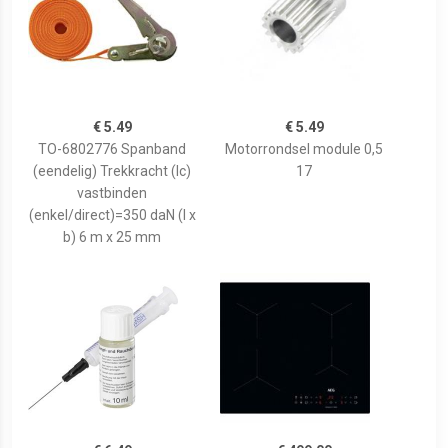
€ 5.49
€ 5.49
TO-6802776 Spanband
Motorrondsel module 0,5
(eendelig) Trekkracht (lc)
17
vastbinden
(enkel/direct)=350 daN (l x
b) 6 m x 25 mm