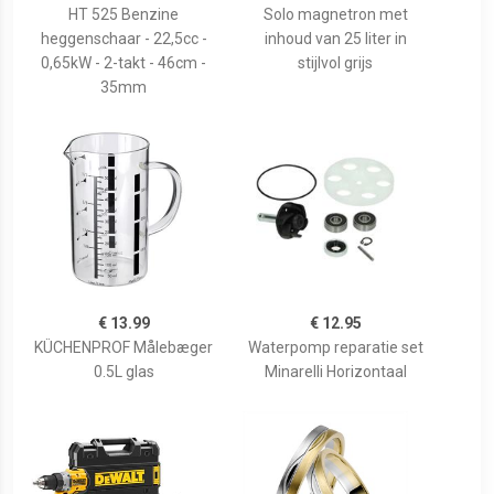
HT 525 Benzine
Solo magnetron met
heggenschaar - 22,5cc -
inhoud van 25 liter in
0,65kW - 2-takt - 46cm -
stijlvol grijs
35mm
€ 13.99
€ 12.95
KÜCHENPROF Målebæger
Waterpomp reparatie set
0.5L glas
Minarelli Horizontaal