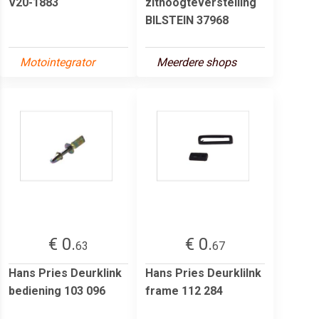
V20-1883
zithoogteverstelling
BILSTEIN 37968
Motointegrator
Meerdere shops
€ 0.
€ 0.
63
67
Hans Pries Deurklink
Hans Pries Deurklilnk
bediening 103 096
frame 112 284