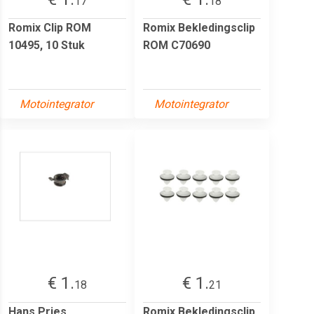
17
18
Romix Clip ROM
Romix Bekledingsclip
10495, 10 Stuk
ROM C70690
Motointegrator
Motointegrator
€ 1.
€ 1.
18
21
Hans Pries
Romix Bekledingsclip