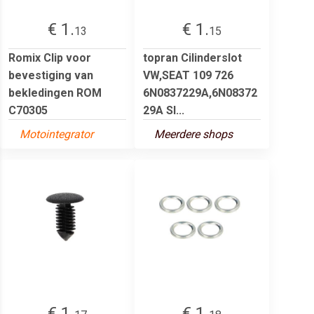
€ 1.
€ 1.
13
15
Romix Clip voor
topran Cilinderslot
bevestiging van
VW,SEAT 109 726
bekledingen ROM
6N0837229A,6N08372
C70305
29A Sl...
Motointegrator
Meerdere shops
€ 1.
€ 1.