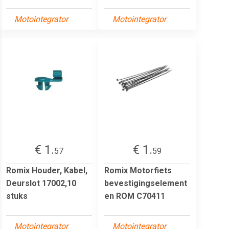
Motointegrator
Motointegrator
€ 1.
€ 1.
57
59
Romix Houder, Kabel,
Romix Motorfiets
Deurslot 17002,10
bevestigingselement
stuks
en ROM C70411
Motointegrator
Motointegrator