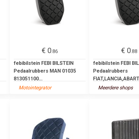
€ 0
€ 0
.86
.88
febibilstein FEBI BILSTEIN
febibilstein FEBI B
Pedaalrubbers MAN 01035
Pedaalrubbers
813051100...
FIAT,LANCIA,ABARTH
Motointegrator
Meerdere shops