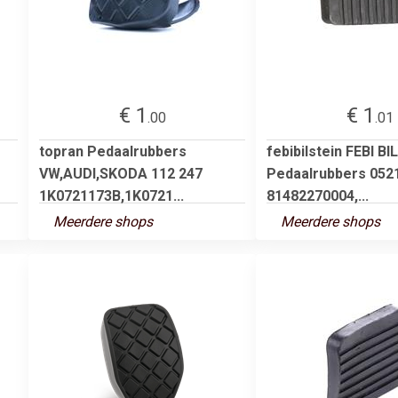
€ 1
€ 1
.00
.01
topran Pedaalrubbers
febibilstein FEBI B
VW,AUDI,SKODA 112 247
Pedaalrubbers 052
1K0721173B,1K0721...
81482270004,...
Meerdere shops
Meerdere shops