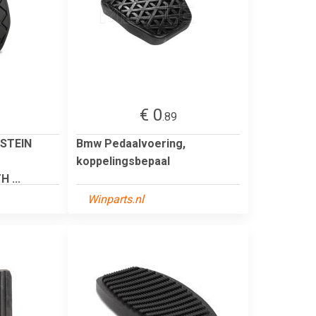
€ 0
.89
ILSTEIN
Bmw Pedaalvoering,
koppelingsbepaal
 ...
Winparts.nl