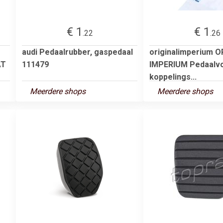
€ 1
€ 1
.22
.26
audi Pedaalrubber, gaspedaal
originalimperium O
AT
111479
IMPERIUM Pedaalvo
koppelings...
Meerdere shops
Meerdere shops