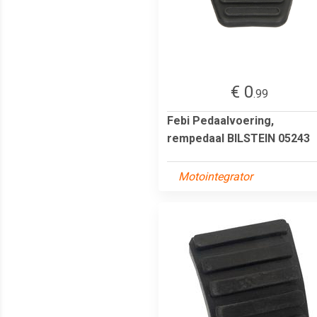
€ 0
.99
Febi Pedaalvoering,
rempedaal BILSTEIN 05243
Motointegrator