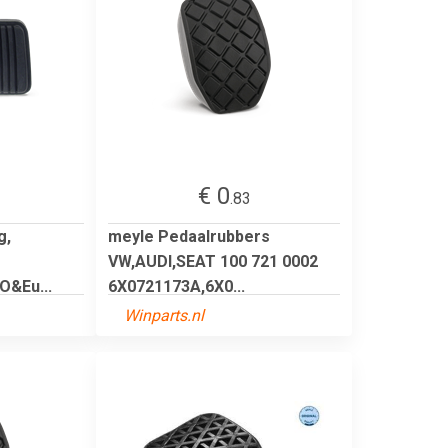
€ 0
.83
g,
meyle Pedaalrubbers
VW,AUDI,SEAT 100 721 0002
O&Eu...
6X0721173A,6X0...
Winparts.nl