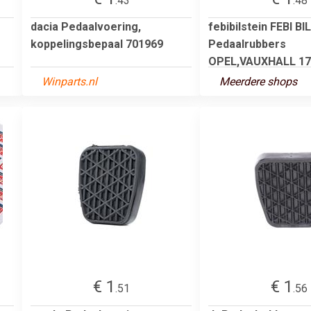
.43
.48
dacia Pedaalvoering,
febibilstein FEBI B
koppelingsbepaal 701969
Pedaalrubbers
OPEL,VAUXHALL 177
Winparts.nl
Meerdere shops
€ 1
€ 1
.51
.56