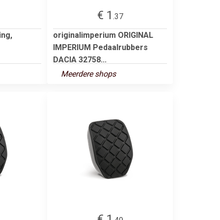
€ 1
.37
ing,
originalimperium ORIGINAL
IMPERIUM Pedaalrubbers
DACIA 32758...
Meerdere shops
€ 1