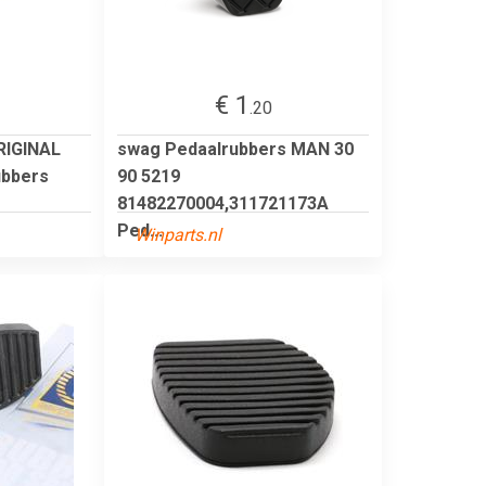
€ 1
.20
RIGINAL
swag Pedaalrubbers MAN 30
ubbers
90 5219
81482270004,311721173A
Ped...
Winparts.nl