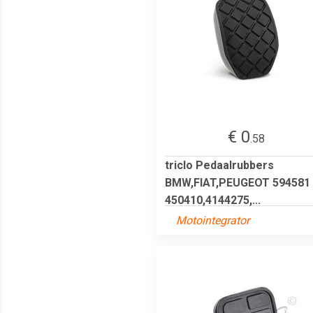
€ 0
.58
triclo Pedaalrubbers
BMW,FIAT,PEUGEOT 594581
450410,4144275,...
Motointegrator