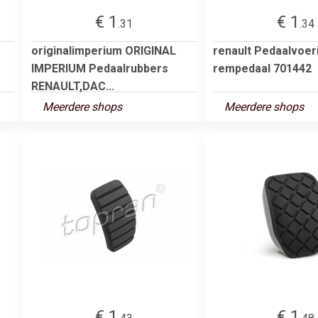
€ 1
€ 1
.31
.34
originalimperium ORIGINAL
renault Pedaalvoer
IMPERIUM Pedaalrubbers
rempedaal 701442
RENAULT,DAC...
Meerdere shops
Meerdere shops
€ 1
€ 1