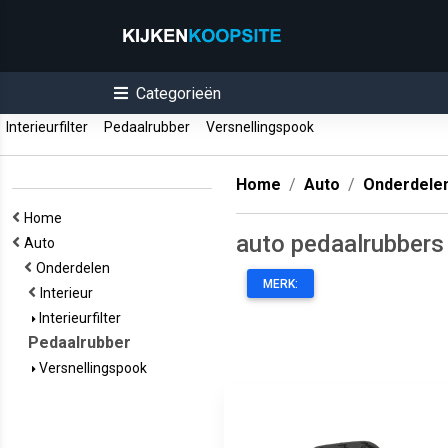
Categorieën
Interieurfilter
Pedaalrubber
Versnellingspook
Home
Auto
Onderdele
Home
auto pedaalrubbers
Auto
Onderdelen
MERK:
Interieur
Interieurfilter
Pedaalrubber
Versnellingspook