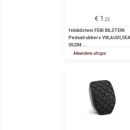
€ 1
.22
febibilstein FEBI BILSTEIN
Pedaalrubbers VW,AUDI,SE
05284 ...
Meerdere shops