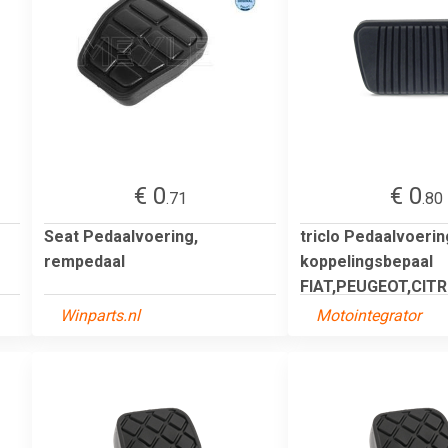
€ 0
€ 0
.71
.80
Seat Pedaalvoering,
triclo Pedaalvoerin
rempedaal
koppelingsbepaal
FIAT,PEUGEOT,CITR
Winparts.nl
Motointegrator