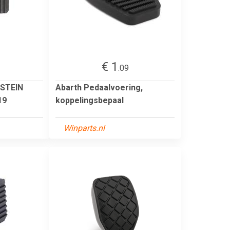
€ 1
.09
ILSTEIN
Abarth Pedaalvoering,
19
koppelingsbepaal
Winparts.nl