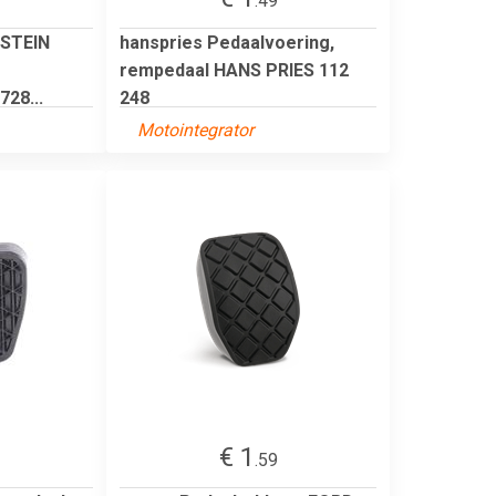
.49
ILSTEIN
hanspries Pedaalvoering,
rempedaal HANS PRIES 112
28...
248
Motointegrator
€ 1
.59