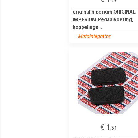
.39
originalimperium ORIGINAL
IMPERIUM Pedaalvoering,
koppelings...
Motointegrator
€ 1
.51