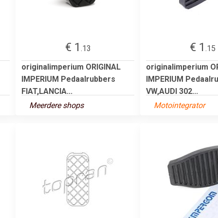
€ 1
€ 1
.13
.15
originalimperium ORIGINAL
originalimperium O
IMPERIUM Pedaalrubbers
IMPERIUM Pedaalr
FIAT,LANCIA...
VW,AUDI 302...
Meerdere shops
Motointegrator