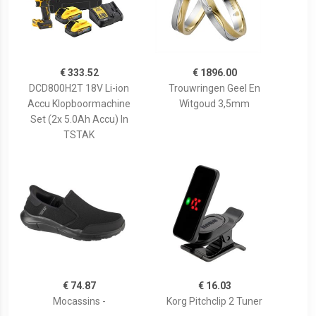
€ 333.52
€ 1896.00
DCD800H2T 18V Li-ion
Trouwringen Geel En
Accu Klopboormachine
Witgoud 3,5mm
Set (2x 5.0Ah Accu) In
TSTAK
€ 74.87
€ 16.03
Mocassins -
Korg Pitchclip 2 Tuner