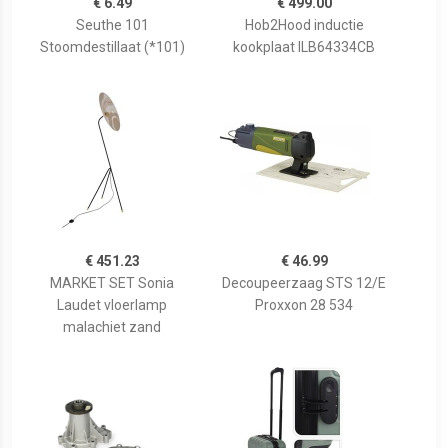
€ 6.49
€ 499.00
Seuthe 101
Hob2Hood inductie
Stoomdestillaat (*101)
kookplaat ILB64334CB
€ 451.23
€ 46.99
MARKET SET Sonia
Decoupeerzaag STS 12/E
Laudet vloerlamp
Proxxon 28 534
malachiet zand