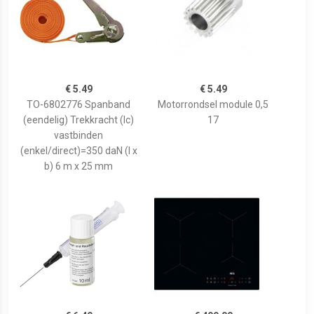
€ 5.49
€ 5.49
TO-6802776 Spanband
Motorrondsel module 0,5
(eendelig) Trekkracht (lc)
17
vastbinden
(enkel/direct)=350 daN (l x
b) 6 m x 25 mm