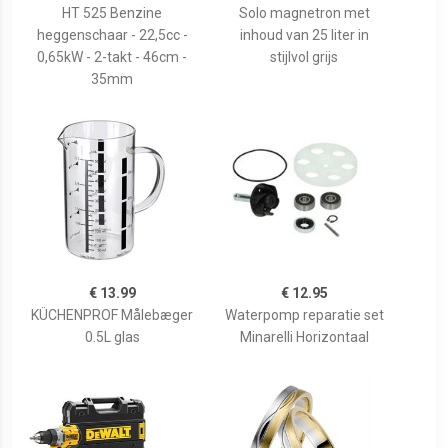
HT 525 Benzine
Solo magnetron met
heggenschaar - 22,5cc -
inhoud van 25 liter in
0,65kW - 2-takt - 46cm -
stijlvol grijs
35mm
€ 13.99
€ 12.95
KÜCHENPROF Målebæger
Waterpomp reparatie set
0.5L glas
Minarelli Horizontaal