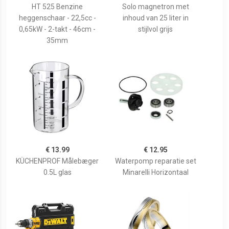
HT 525 Benzine
Solo magnetron met
heggenschaar - 22,5cc -
inhoud van 25 liter in
0,65kW - 2-takt - 46cm -
stijlvol grijs
35mm
€ 13.99
€ 12.95
KÜCHENPROF Målebæger
Waterpomp reparatie set
0.5L glas
Minarelli Horizontaal