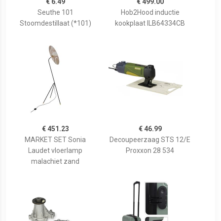
€ 6.49
€ 499.00
Seuthe 101
Hob2Hood inductie
Stoomdestillaat (*101)
kookplaat ILB64334CB
€ 451.23
€ 46.99
MARKET SET Sonia
Decoupeerzaag STS 12/E
Laudet vloerlamp
Proxxon 28 534
malachiet zand