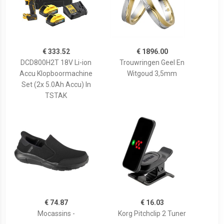
€ 333.52
€ 1896.00
DCD800H2T 18V Li-ion
Trouwringen Geel En
Accu Klopboormachine
Witgoud 3,5mm
Set (2x 5.0Ah Accu) In
TSTAK
€ 74.87
€ 16.03
Mocassins -
Korg Pitchclip 2 Tuner