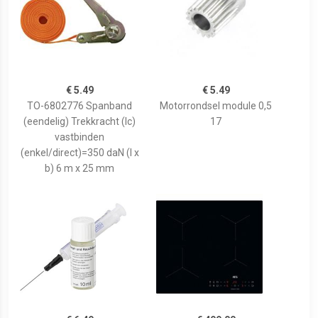
€ 5.49
€ 5.49
TO-6802776 Spanband
Motorrondsel module 0,5
(eendelig) Trekkracht (lc)
17
vastbinden
(enkel/direct)=350 daN (l x
b) 6 m x 25 mm