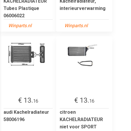
KACHELRADIATEUR
Kachelradiateur,
Tubes Plastique
interieurverwarming
06006022
Winparts.nl
Winparts.nl
€ 13.
€ 13.
16
16
audi Kachelradiateur
citroen
58006196
KACHELRADIATEUR
niet voor SPORT