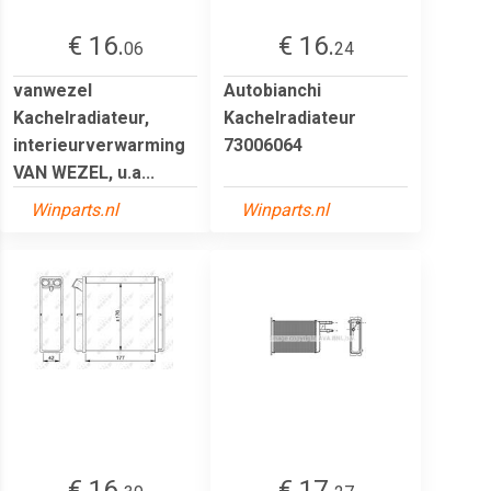
€ 16.
€ 16.
06
24
vanwezel
Autobianchi
Kachelradiateur,
Kachelradiateur
interieurverwarming
73006064
VAN WEZEL, u.a...
Winparts.nl
Winparts.nl
€ 16.
€ 17.