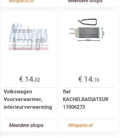
Winparts.nl
Meerdere shops
€ 14.
€ 14.
02
16
Volkswagen
fiat
Voorverwarmer,
KACHELRADIATEUR
interieurverwarming
17006273
Meerdere shops
Winparts.nl