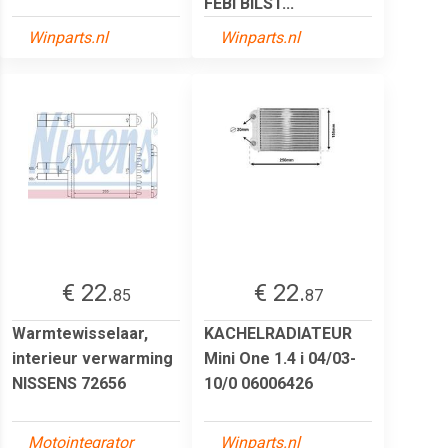
FEBI BILST...
Winparts.nl
Winparts.nl
€ 22.
€ 22.
85
87
Warmtewisselaar,
KACHELRADIATEUR
interieur verwarming
Mini One 1.4 i 04/03-
NISSENS 72656
10/0 06006426
Motointegrator
Winparts.nl