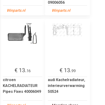
09006056
Winparts.nl
Winparts.nl
€ 13.
€ 13.
16
99
citroen
audi Kachelradiateur,
KACHELRADIATEUR
interieurverwarming
Pipes Fixes 40006049
50524