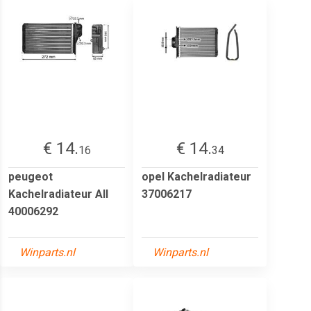
€ 14.
€ 14.
16
34
peugeot
opel Kachelradiateur
Kachelradiateur All
37006217
40006292
Winparts.nl
Winparts.nl