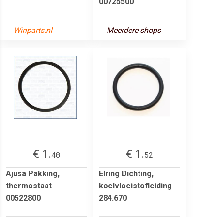
00725500
Winparts.nl
Meerdere shops
€ 1.
€ 1.
48
52
Ajusa Pakking,
Elring Dichting,
thermostaat
koelvloeistofleiding
00522800
284.670