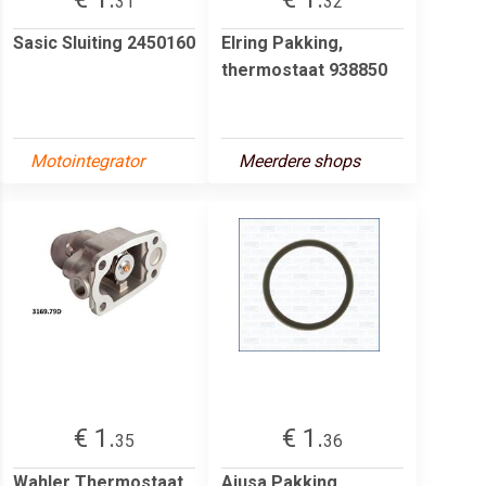
31
32
Sasic Sluiting 2450160
Elring Pakking,
thermostaat 938850
Motointegrator
Meerdere shops
€ 1.
€ 1.
35
36
Wahler Thermostaat
Ajusa Pakking,