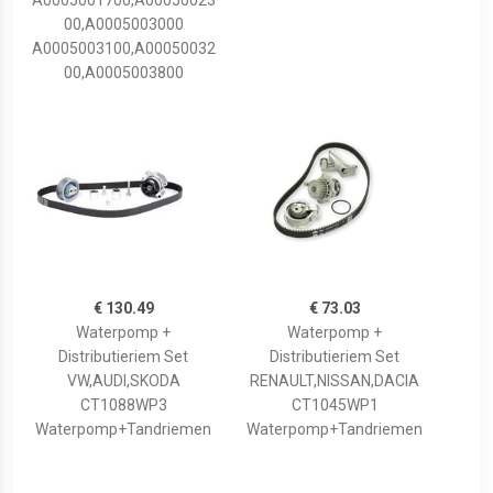
A0005001700,A00050023
00,A0005003000
A0005003100,A00050032
00,A0005003800
€ 130.49
€ 73.03
Waterpomp +
Waterpomp +
Distributieriem Set
Distributieriem Set
VW,AUDI,SKODA
RENAULT,NISSAN,DACIA
CT1088WP3
CT1045WP1
Waterpomp+Tandriemen
Waterpomp+Tandriemen