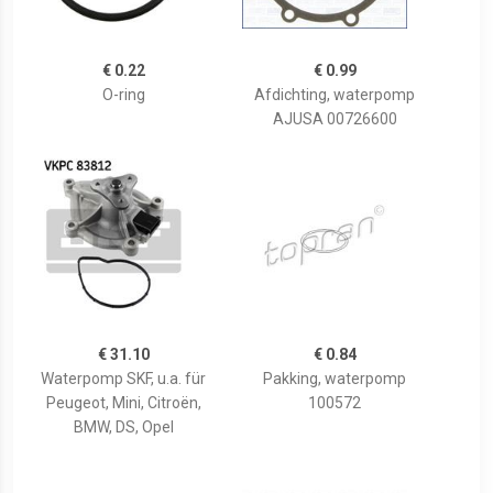
€ 0.22
€ 0.99
O-ring
Afdichting, waterpomp
AJUSA 00726600
€ 31.10
€ 0.84
Waterpomp SKF, u.a. für
Pakking, waterpomp
Peugeot, Mini, Citroën,
100572
BMW, DS, Opel