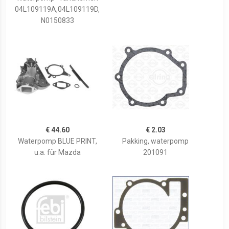
04L109119A,04L109119D,
N0150833
€ 44.60
€ 2.03
Waterpomp BLUE PRINT,
Pakking, waterpomp
u.a. für Mazda
201091