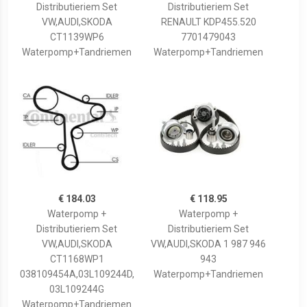
Distributieriem Set
Distributieriem Set
VW,AUDI,SKODA
RENAULT KDP455.520
CT1139WP6
7701479043
Waterpomp+Tandriemen
Waterpomp+Tandriemen
€ 184.03
€ 118.95
Waterpomp +
Waterpomp +
Distributieriem Set
Distributieriem Set
VW,AUDI,SKODA
VW,AUDI,SKODA 1 987 946
CT1168WP1
943
038109454A,03L109244D,
Waterpomp+Tandriemen
03L109244G
Waterpomp+Tandriemen