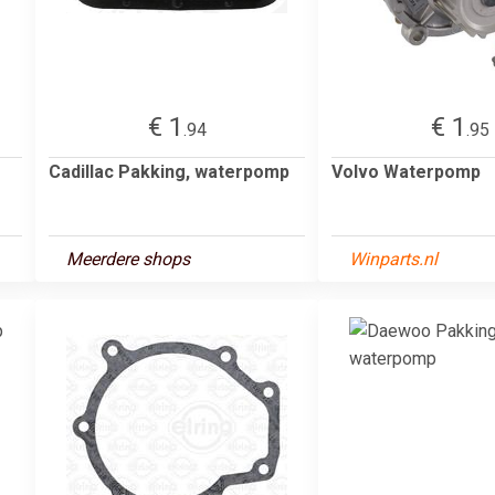
€ 1
€ 1
.94
.95
Cadillac Pakking, waterpomp
Volvo Waterpomp
Meerdere shops
Winparts.nl