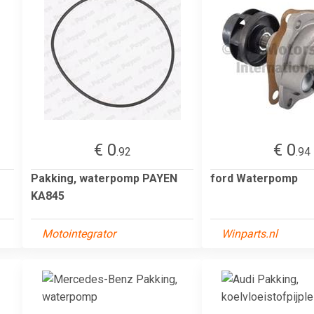
€ 0
€ 0
.92
.94
Pakking, waterpomp PAYEN
ford Waterpomp
KA845
Motointegrator
Winparts.nl