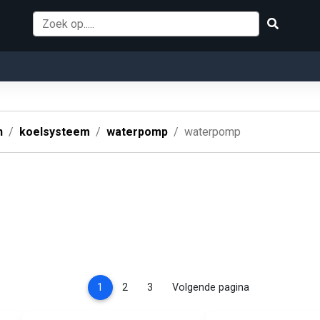
n
koelsysteem
waterpomp
waterpomp
(current)
1
2
3
Volgende pagina