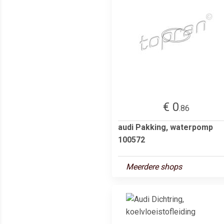
€ 0
.86
audi Pakking, waterpomp
100572
Meerdere shops