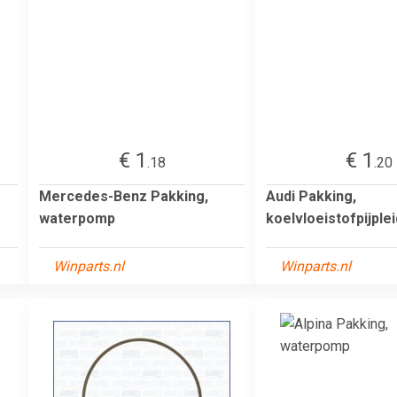
€ 1
€ 1
.18
.20
Mercedes-Benz Pakking,
Audi Pakking,
waterpomp
koelvloeistofpijple
Winparts.nl
Winparts.nl