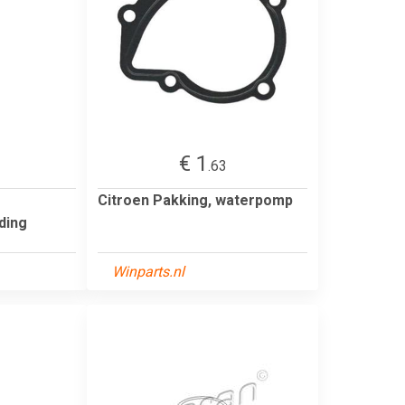
€ 1
.63
Citroen Pakking, waterpomp
iding
Winparts.nl