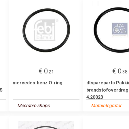
€ 0
€ 0
.21
.38
mercedes-benz O-ring
dtspareparts Pakki
S
brandstofoverdrag
4.20023
Meerdere shops
Motointegrator