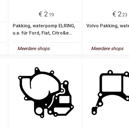
€ 2
€ 2
.19
.23
Pakking, waterpomp ELRING,
Volvo Pakking, wa
u.a. für Ford, Fiat, Citro&e...
Meerdere shops
Meerdere shops