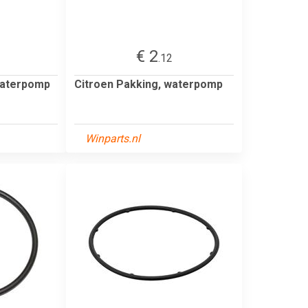
€ 2
.12
waterpomp
Citroen Pakking, waterpomp
Winparts.nl