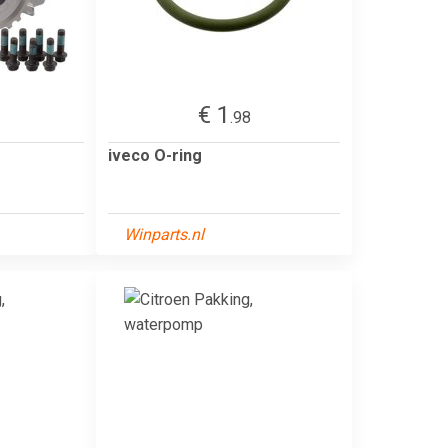
€ 1
.98
iveco O-ring
Winparts.nl