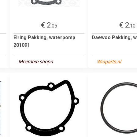
€ 2
€ 2
.05
.10
Elring Pakking, waterpomp
Daewoo Pakking, 
201091
Meerdere shops
Winparts.nl