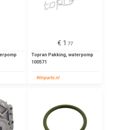
€ 1
.77
terpomp
Topran Pakking, waterpomp
100571
Winparts.nl