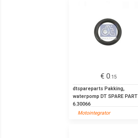
€ 0
.15
dtspareparts Pakking,
waterpomp DT SPARE PART
6.30066
Motointegrator