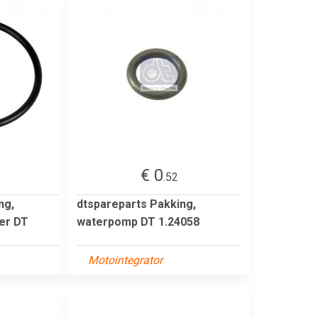
€ 0
.52
ng,
dtspareparts Pakking,
er DT
waterpomp DT 1.24058
Motointegrator