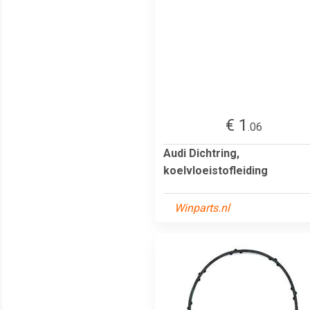
€ 1
.06
Audi Dichtring,
koelvloeistofleiding
Winparts.nl