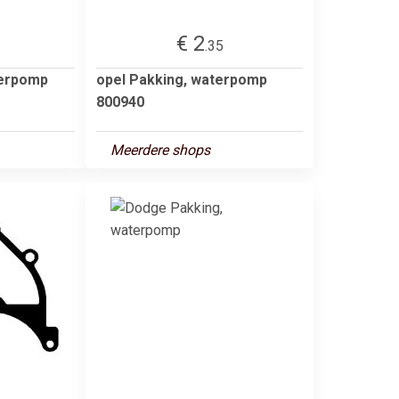
€ 2
.35
terpomp
opel Pakking, waterpomp
800940
Meerdere shops