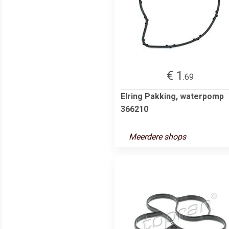
€ 1
.69
Elring Pakking, waterpomp
366210
Meerdere shops