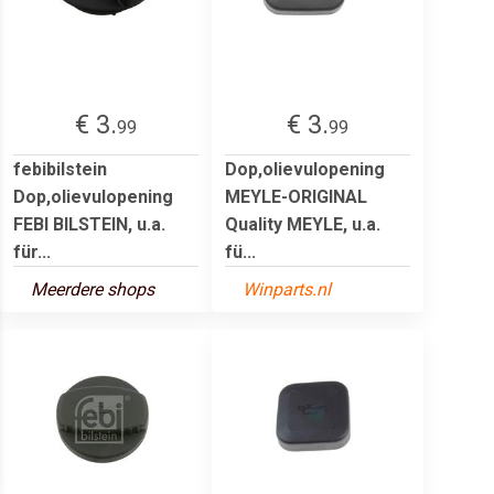
€ 3.
€ 3.
99
99
febibilstein
Dop,olievulopening
Dop,olievulopening
MEYLE-ORIGINAL
FEBI BILSTEIN, u.a.
Quality MEYLE, u.a.
für...
fü...
Meerdere shops
Winparts.nl