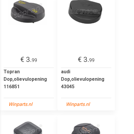
€ 3.
€ 3.
99
99
Topran
audi
Dop,olievulopening
Dop,olievulopening
116851
43045
Winparts.nl
Winparts.nl