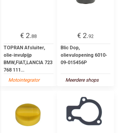
€ 2.
€ 2.
88
92
TOPRAN Afsluiter,
Blic Dop,
olie-invulpijp
olievulopening 6010-
BMW,FIAT,LANCIA 723
09-015456P
768 111...
Motointegrator
Meerdere shops