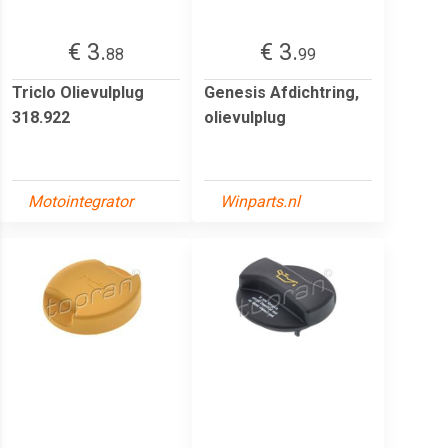
€ 3.
€ 3.
88
99
Triclo Olievulplug
Genesis Afdichtring,
318.922
olievulplug
Motointegrator
Winparts.nl