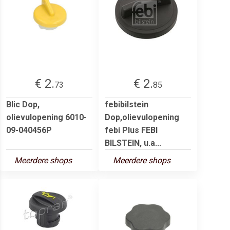
€ 2.
€ 2.
73
85
Blic Dop,
febibilstein
olievulopening 6010-
Dop,olievulopening
09-040456P
febi Plus FEBI
BILSTEIN, u.a...
Meerdere shops
Meerdere shops