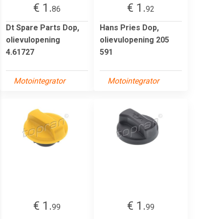
€ 1.
€ 1.
86
92
Dt Spare Parts Dop,
Hans Pries Dop,
olievulopening
olievulopening 205
4.61727
591
Motointegrator
Motointegrator
€ 1.
€ 1.
99
99