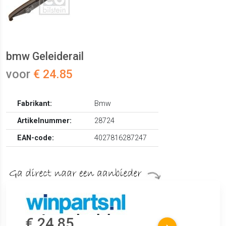
bmw Geleiderail
voor
€ 24.85
Fabrikant:
Bmw
Artikelnummer:
28724
EAN-code:
4027816287247
€ 24.85