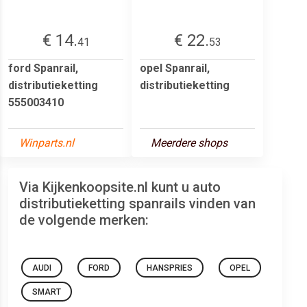
€ 14.
€ 22.
41
53
ford Spanrail,
opel Spanrail,
distributieketting
distributieketting
555003410
Winparts.nl
Meerdere shops
Via Kijkenkoopsite.nl kunt u auto
distributieketting spanrails vinden van
de volgende merken:
AUDI
FORD
HANSPRIES
OPEL
SMART