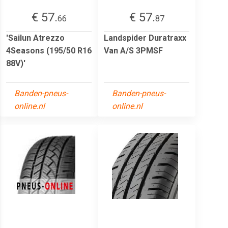
€ 57.
€ 57.
66
87
'Sailun Atrezzo
Landspider Duratraxx
4Seasons (195/50 R16
Van A/S 3PMSF
88V)'
Banden-pneus-
Banden-pneus-
online.nl
online.nl