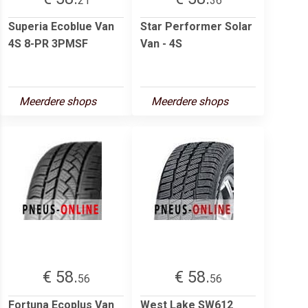
21
36
Superia Ecoblue Van
Star Performer Solar
4S 8-PR 3PMSF
Van - 4S
Meerdere shops
Meerdere shops
€ 58.
€ 58.
56
56
Fortuna Ecoplus Van
West Lake SW612