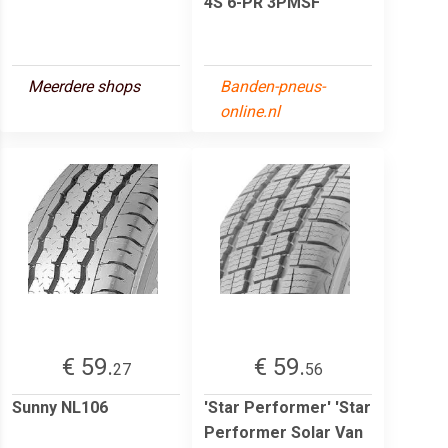
4S 6-PR 3PMSF
Meerdere shops
Banden-pneus-
online.nl
€ 59.
€ 59.
27
56
Sunny NL106
'Star Performer' 'Star
Performer Solar Van