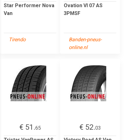
Star Performer Nova
Ovation VI 07 AS
Van
3PMSF
Tirendo
Banden-pneus-
online.nl
€ 51.
€ 52.
65
03
Tristar VanPower AS
Victory Road AS Van