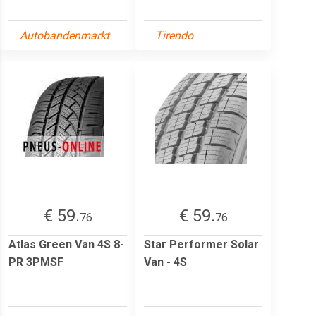
Autobandenmarkt
Tirendo
€ 59.
€ 59.
76
76
Atlas Green Van 4S 8-
Star Performer Solar
PR 3PMSF
Van - 4S