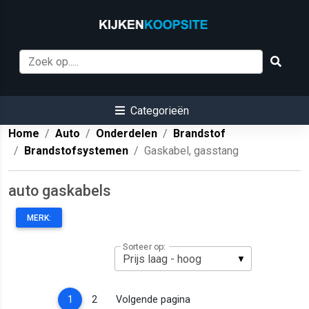
Categorieën
Home
Auto
Onderdelen
Brandstof
Brandstofsystemen
Gaskabel, gasstang
auto gaskabels
MERK:
Sorteer op:
(current)
1
2
Volgende pagina