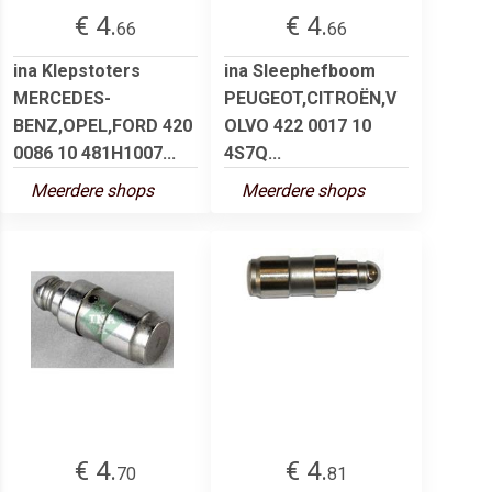
€ 4.
€ 4.
66
66
ina Klepstoters
ina Sleephefboom
MERCEDES-
PEUGEOT,CITROËN,V
BENZ,OPEL,FORD 420
OLVO 422 0017 10
0086 10 481H1007...
4S7Q...
Meerdere shops
Meerdere shops
€ 4.
€ 4.
70
81