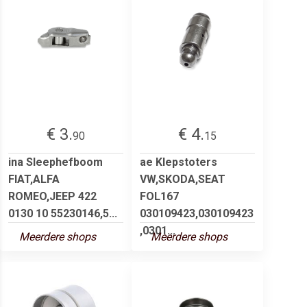
€ 3.
€ 4.
90
15
ina Sleephefboom
ae Klepstoters
FIAT,ALFA
VW,SKODA,SEAT
ROMEO,JEEP 422
FOL167
0130 10 55230146,5...
030109423,030109423
,0301...
Meerdere shops
Meerdere shops