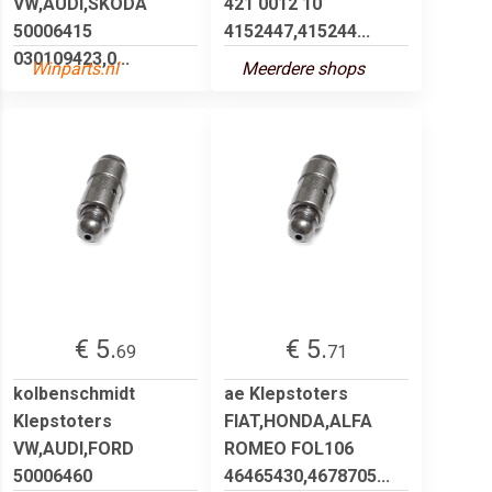
VW,AUDI,SKODA
421 0012 10
50006415
4152447,415244...
030109423,0...
Winparts.nl
Meerdere shops
€ 5.
€ 5.
69
71
kolbenschmidt
ae Klepstoters
Klepstoters
FIAT,HONDA,ALFA
VW,AUDI,FORD
ROMEO FOL106
50006460
46465430,4678705...