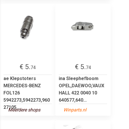
€ 5.
€ 5.
74
74
ae Klepstoters
ina Sleephefboom
MERCEDES-BENZ
OPEL,DAEWOO,VAUX
FOL126
HALL 422 0040 10
5942273,5942273,960
640577,640...
27105...
Meerdere shops
Winparts.nl