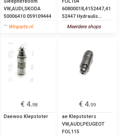
Sleephefboom
FOL104
VW,AUDI,SKODA
60800018,4152447,41
50006410 059109444
52447 Hydraulis...
...
Winparts.nl
Meerdere shops
€ 4.
€ 4.
98
99
Daewoo Klepstoter
ae Klepstoters
VW,AUDI,PEUGEOT
FOL115