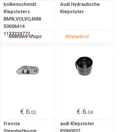
kolbenschmidt
Audi Hydraulische
Klepstoters
Klepstoter
BMW,VOLVO,MINI
50006414
1133224772...
Meerdere shops
Winparts.nl
€ 6.
€ 6.
02
04
freccia
audi Klepstoter
Sleephefboom
PI060032