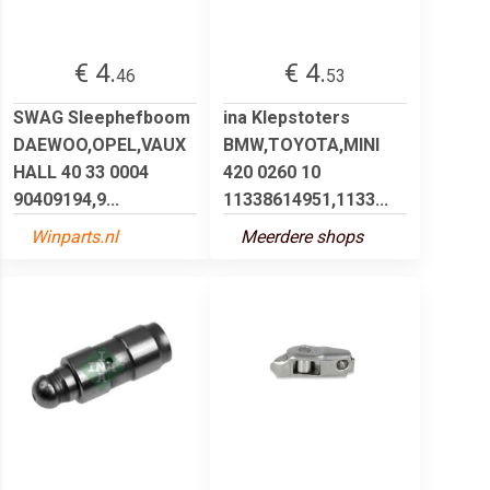
€ 4.
€ 4.
46
53
SWAG Sleephefboom
ina Klepstoters
DAEWOO,OPEL,VAUX
BMW,TOYOTA,MINI
HALL 40 33 0004
420 0260 10
90409194,9...
11338614951,1133...
Winparts.nl
Meerdere shops