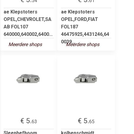
54
61
ae Klepstoters
ae Klepstoters
OPEL,CHEVROLET,SA
OPEL,FORD,FIAT
AB FOL107
FOL187
640000,640002,6400...
46475925,4431246,64
0039...
Meerdere shops
Meerdere shops
€ 5.
€ 5.
63
65
Sleephefboom,
kolbenschmidt