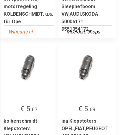
motorregeling
Sleephefboom
KOLBENSCHMIDT, u.a.
VW,AUDI,SKODA
für Ope...
50006171
9551054172...
Winparts.nl
Meerdere shops
€ 5.
€ 5.
67
68
kolbenschmidt
ina Klepstoters
Klepstoters
OPEL,FIAT,PEUGEOT