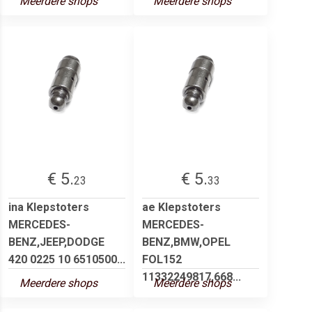
Meerdere shops
Meerdere shops
€ 5.
€ 5.
23
33
ina Klepstoters
ae Klepstoters
MERCEDES-
MERCEDES-
BENZ,JEEP,DODGE
BENZ,BMW,OPEL
420 0225 10 6510500...
FOL152
11332249817,668...
Meerdere shops
Meerdere shops