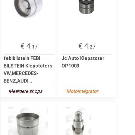
€ 4.
€ 4.
17
27
febibilstein FEBI
Jc Auto Klepstoter
BILSTEIN Klepstoters
OP1003
VW,MERCEDES-
BENZ,AUDI...
Meerdere shops
Motointegrator