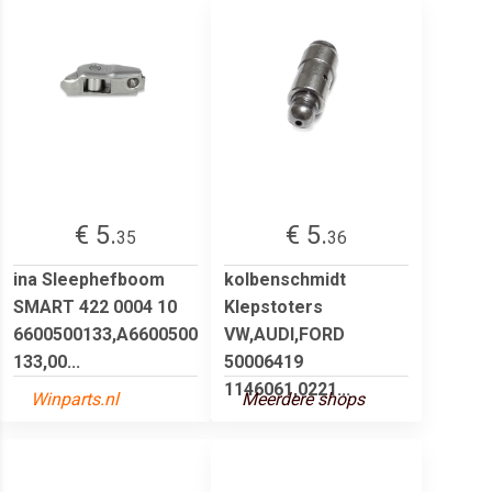
€ 5.
€ 5.
35
36
ina Sleephefboom
kolbenschmidt
SMART 422 0004 10
Klepstoters
6600500133,A6600500
VW,AUDI,FORD
133,00...
50006419
1146061,0221...
Winparts.nl
Meerdere shops