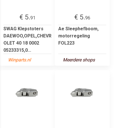
€ 5.
€ 5.
91
96
SWAG Klepstoters
Ae Sleephefboom,
DAEWOO,OPEL,CHEVR
motorregeling
OLET 40 18 0002
FOL223
05233315,0...
Winparts.nl
Meerdere shops