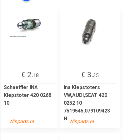
€ 2.
€ 3.
18
35
Schaeffler INA
ina Klepstoters
Klepstoter 420 0268
VW,AUDI,SEAT 420
10
0252 10
7519545,079109423
H...
Winparts.nl
Winparts.nl