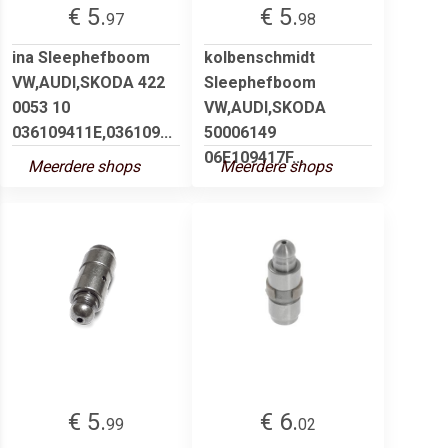
€ 5.
€ 5.
97
98
ina Sleephefboom
kolbenschmidt
VW,AUDI,SKODA 422
Sleephefboom
0053 10
VW,AUDI,SKODA
036109411E,036109...
50006149
06E109417F...
Meerdere shops
Meerdere shops
€ 5.
€ 6.
99
02