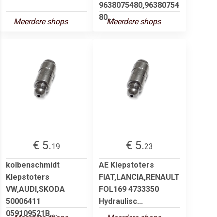
9638075480,96380754
80,...
Meerdere shops
Meerdere shops
€ 5.
€ 5.
19
23
kolbenschmidt
AE Klepstoters
Klepstoters
FIAT,LANCIA,RENAULT
VW,AUDI,SKODA
FOL169 4733350
50006411
Hydraulisc...
059109521B,...