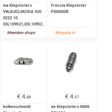
ina Klepstoters
Freccia Klepstoter
VW,AUDI,SKODA 420
PI060008
0222 10
03L109521,03L10952..
.
Meerdere shops
Winparts.nl
€ 4.
€ 4.
88
97
kolbenschmidt
ae Klepstoters MAN