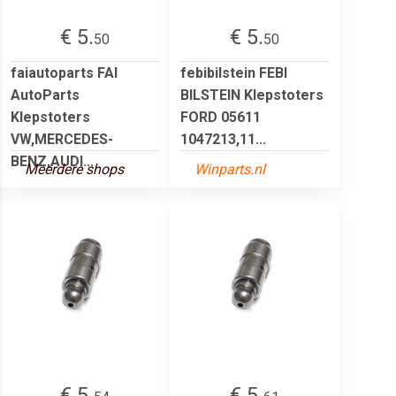
€ 5.
€ 5.
50
50
faiautoparts FAI
febibilstein FEBI
AutoParts
BILSTEIN Klepstoters
Klepstoters
FORD 05611
VW,MERCEDES-
1047213,11...
BENZ,AUDI...
Meerdere shops
Winparts.nl
€ 5.
€ 5.