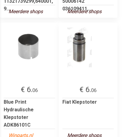
11321739299,640001,
50006142
9...
036109411,...
Meerdere shops
Meerdere shops
€ 6.
€ 6.
06
06
Blue Print
Fiat Klepstoter
Hydraulische
Klepstoter
ADK86101C
Winparts.nl
Meerdere shops