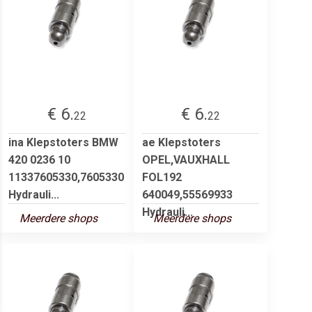
€ 6.
€ 6.
22
22
ina Klepstoters BMW
ae Klepstoters
420 0236 10
OPEL,VAUXHALL
11337605330,7605330
FOL192
Hydrauli...
640049,55569933
Hydrauli...
Meerdere shops
Meerdere shops