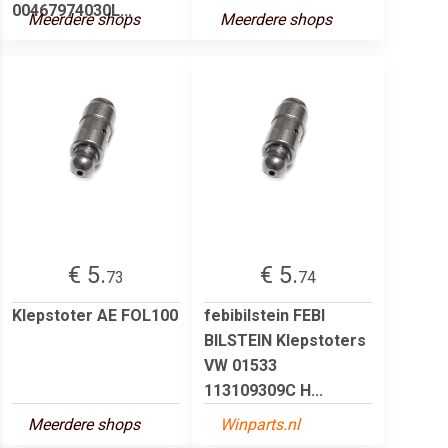
00467974030L...
Meerdere shops
Meerdere shops
€ 5.
€ 5.
73
74
Klepstoter AE FOL100
febibilstein FEBI
BILSTEIN Klepstoters
VW 01533
113109309C H...
Meerdere shops
Winparts.nl