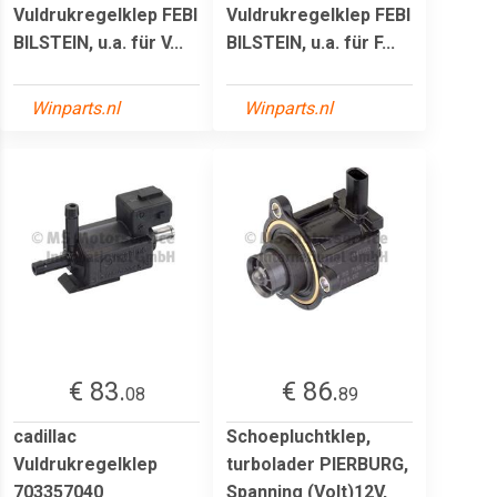
Vuldrukregelklep FEBI
Vuldrukregelklep FEBI
BILSTEIN, u.a. für V...
BILSTEIN, u.a. für F...
Winparts.nl
Winparts.nl
€ 83.
€ 86.
08
89
cadillac
Schoepluchtklep,
Vuldrukregelklep
turbolader PIERBURG,
703357040
Spanning (Volt)12V,