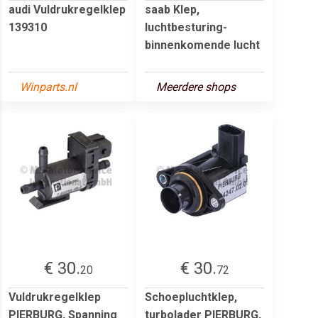
audi Vuldrukregelklep
saab Klep,
139310
luchtbesturing-
binnenkomende lucht
Winparts.nl
Meerdere shops
€ 30.
€ 30.
20
72
Vuldrukregelklep
Schoepluchtklep,
PIERBURG, Spanning
turbolader PIERBURG,