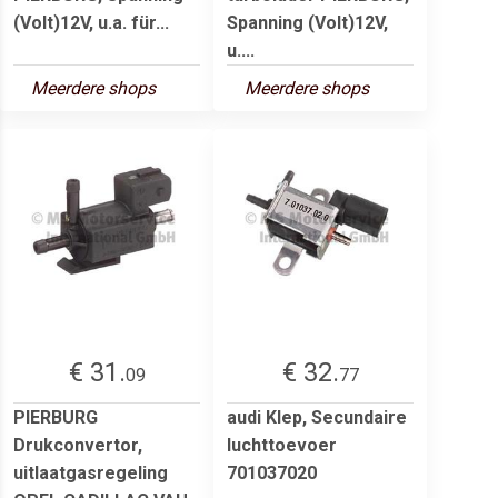
(Volt)12V, u.a. für...
Spanning (Volt)12V,
u....
Meerdere shops
Meerdere shops
€ 31.
€ 32.
09
77
PIERBURG
audi Klep, Secundaire
Drukconvertor,
luchttoevoer
uitlaatgasregeling
701037020