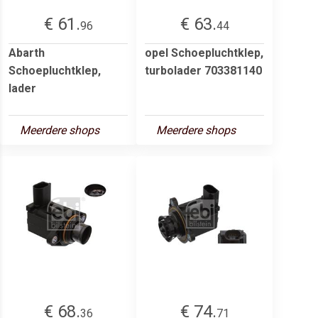
€ 61.
€ 63.
96
44
Abarth
opel Schoepluchtklep,
Schoepluchtklep,
turbolader 703381140
lader
Meerdere shops
Meerdere shops
€ 68.
€ 74.
36
71