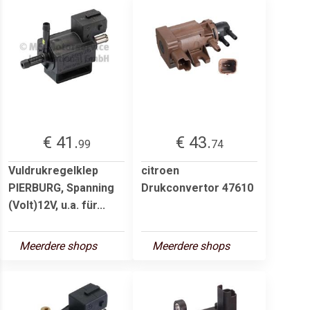
€ 41.
€ 43.
99
74
Vuldrukregelklep
citroen
PIERBURG, Spanning
Drukconvertor 47610
(Volt)12V, u.a. für...
Meerdere shops
Meerdere shops