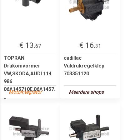
€ 13.
€ 16.
67
31
TOPRAN
cadillac
Drukomvormer
Vuldrukregelklep
VW,SKODA,AUDI 114
703351120
986
06A145710E,06A1457.
Motointegrator
Meerdere shops
..