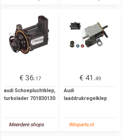
€ 36.
€ 41.
17
49
audi Schoepluchtklep,
Audi
turbolader 701830130
laaddrukregelklep
Meerdere shops
Winparts.nl