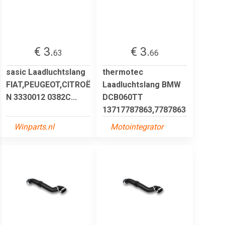
€ 3.
€ 3.
63
66
sasic Laadluchtslang
thermotec
FIAT,PEUGEOT,CITROË
Laadluchtslang BMW
N 3330012 0382C...
DCB060TT
13717787863,7787863
Winparts.nl
Motointegrator