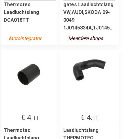
Thermotec
gates Laadluchtslang
Laadluchtslang
VW,AUDI,SKODA 09-
DCA018TT
0049
1J0145834A,1J0145...
Motointegrator
Meerdere shops
€ 4.
€ 4.
11
11
Thermotec
Laadluchtslang
Laadluchtslang
THERMOTEC