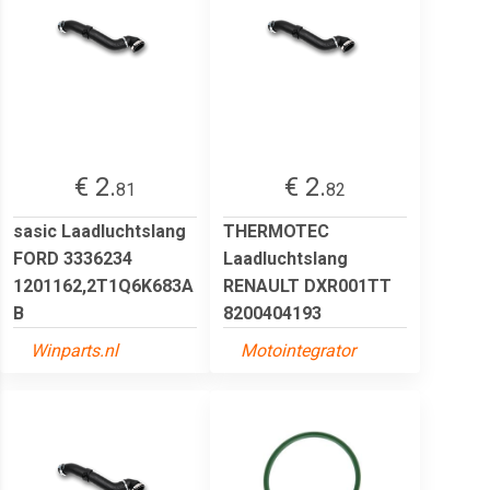
€ 2.
€ 2.
81
82
sasic Laadluchtslang
THERMOTEC
FORD 3336234
Laadluchtslang
1201162,2T1Q6K683A
RENAULT DXR001TT
B
8200404193
Winparts.nl
Motointegrator