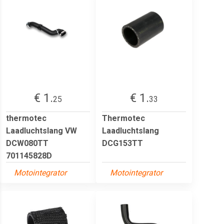
€ 1.
€ 1.
25
33
thermotec
Thermotec
Laadluchtslang VW
Laadluchtslang
DCW080TT
DCG153TT
701145828D
Motointegrator
Motointegrator