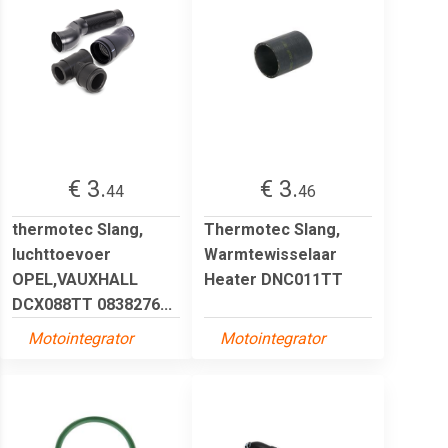
€ 3.
€ 3.
44
46
thermotec Slang,
Thermotec Slang,
luchttoevoer
Warmtewisselaar
OPEL,VAUXHALL
Heater DNC011TT
DCX088TT 0838276...
Motointegrator
Motointegrator