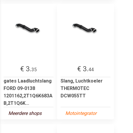
€ 3.
€ 3.
35
44
gates Laadluchtslang
Slang, Luchtkoeler
FORD 09-0138
THERMOTEC
1201162,2T1Q6K683A
DCW055TT
B,2T1Q6K...
Meerdere shops
Motointegrator