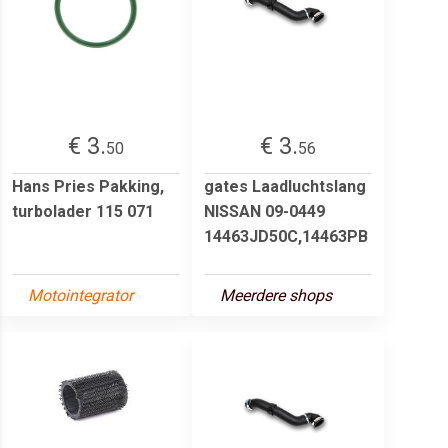
€ 3.
€ 3.
50
56
Hans Pries Pakking,
gates Laadluchtslang
turbolader 115 071
NISSAN 09-0449
14463JD50C,14463PB
Motointegrator
Meerdere shops