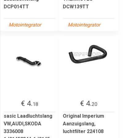
DCP014TT
DCW139TT
Motointegrator
Motointegrator
€ 4.
€ 4.
18
20
sasic Laadluchtslang
Original Imperium
VW,AUDI,SKODA
Aanzuigslang,
3336008
luchtfilter 224108