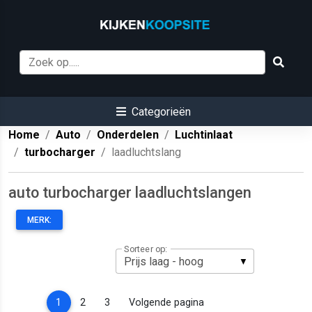
Categorieën
Home
Auto
Onderdelen
Luchtinlaat
turbocharger
laadluchtslang
auto turbocharger laadluchtslangen
MERK:
Sorteer op:
(current)
1
2
3
Volgende pagina