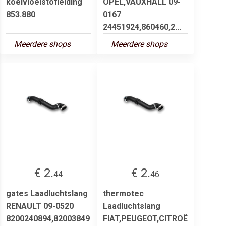
koelvloeistofleiding
OPEL,VAUXHALL 09-
853.880
0167
24451924,860460,2...
Meerdere shops
Meerdere shops
€ 2.
€ 2.
44
46
gates Laadluchtslang
thermotec
RENAULT 09-0520
Laadluchtslang
8200240894,82003849
FIAT,PEUGEOT,CITROË