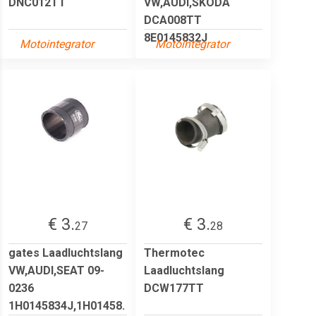
DNC012TT
VW,AUDI,SKODA
DCA008TT
8E0145832J
Motointegrator
Motointegrator
€ 3.
€ 3.
27
28
gates Laadluchtslang
Thermotec
VW,AUDI,SEAT 09-
Laadluchtslang
0236
DCW177TT
1H0145834J,1H01458.