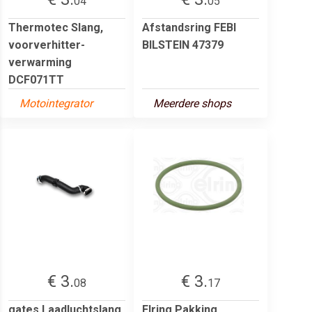
04
05
Thermotec Slang,
Afstandsring FEBI
voorverhitter-
BILSTEIN 47379
verwarming
DCF071TT
Motointegrator
Meerdere shops
€ 3.
€ 3.
08
17
gates Laadluchtslang
Elring Pakking,