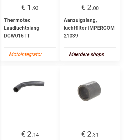
€ 1.
€ 2.
93
00
Thermotec
Aanzuigslang,
Laadluchtslang
luchtfilter IMPERGOM
DCW016TT
21039
Motointegrator
Meerdere shops
€ 2.
€ 2.
14
31