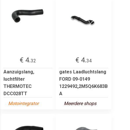
€ 4.
€ 4.
32
34
Aanzuigslang,
gates Laadluchtslang
luchtfilter
FORD 09-0149
THERMOTEC
1229492,2M5Q6K683B
DCC028TT
A
Motointegrator
Meerdere shops