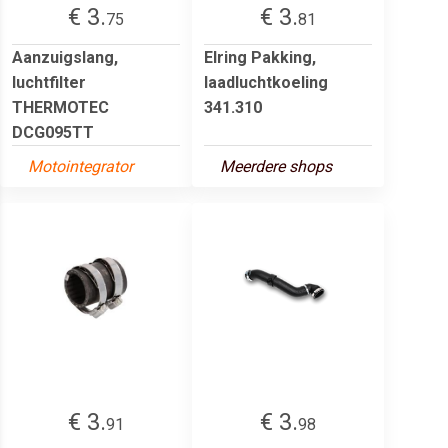
€ 3.
€ 3.
75
81
Aanzuigslang,
Elring Pakking,
luchtfilter
laadluchtkoeling
THERMOTEC
341.310
DCG095TT
Motointegrator
Meerdere shops
€ 3.
€ 3.
91
98