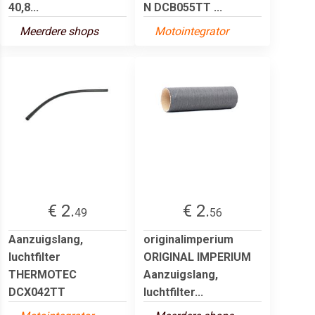
40,8...
N DCB055TT ...
Meerdere shops
Motointegrator
€ 2.
€ 2.
49
56
Aanzuigslang,
originalimperium
luchtfilter
ORIGINAL IMPERIUM
THERMOTEC
Aanzuigslang,
DCX042TT
luchtfilter...