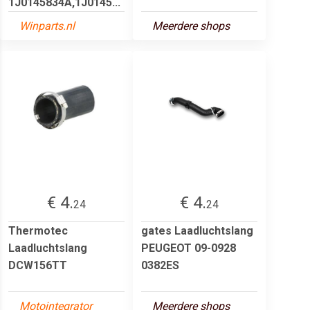
1J0145834A,1J0145...
Winparts.nl
Meerdere shops
€ 4.
€ 4.
24
24
Thermotec
gates Laadluchtslang
Laadluchtslang
PEUGEOT 09-0928
DCW156TT
0382ES
Motointegrator
Meerdere shops