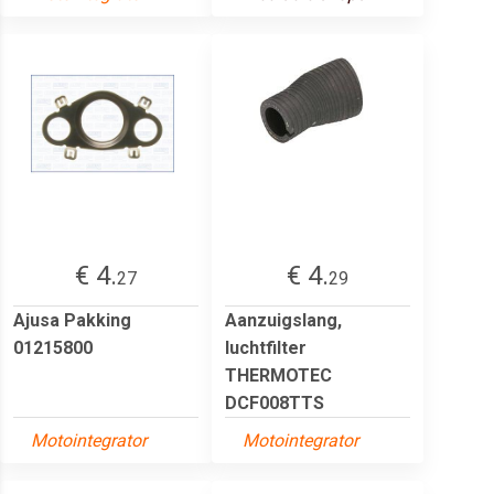
€ 4.
€ 4.
27
29
Ajusa Pakking
Aanzuigslang,
01215800
luchtfilter
THERMOTEC
DCF008TTS
Motointegrator
Motointegrator