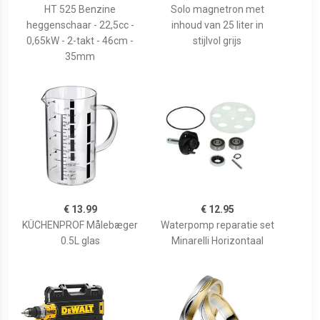
HT 525 Benzine
Solo magnetron met
heggenschaar - 22,5cc -
inhoud van 25 liter in
0,65kW - 2-takt - 46cm -
stijlvol grijs
35mm
€ 13.99
€ 12.95
KÜCHENPROF Målebæger
Waterpomp reparatie set
0.5L glas
Minarelli Horizontaal