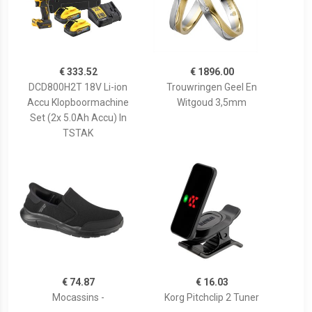
€ 333.52
€ 1896.00
DCD800H2T 18V Li-ion
Trouwringen Geel En
Accu Klopboormachine
Witgoud 3,5mm
Set (2x 5.0Ah Accu) In
TSTAK
€ 74.87
€ 16.03
Mocassins -
Korg Pitchclip 2 Tuner