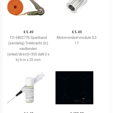
€ 5.49
€ 5.49
TO-6802776 Spanband
Motorrondsel module 0,5
(eendelig) Trekkracht (lc)
17
vastbinden
(enkel/direct)=350 daN (l x
b) 6 m x 25 mm