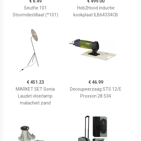
€ 6.49
€ 499.00
Seuthe 101
Hob2Hood inductie
Stoomdestillaat (*101)
kookplaat ILB64334CB
€ 451.23
€ 46.99
MARKET SET Sonia
Decoupeerzaag STS 12/E
Laudet vloerlamp
Proxxon 28 534
malachiet zand