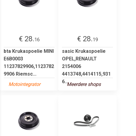
€ 28.
€ 28.
16
19
bta Krukaspoelie MINI
sasic Krukaspoelie
E6B0003
OPEL,RENAULT
11237829906,1123782
2154006
9906 Riemsc...
4413748,4414115,931
6...
Motointegrator
Meerdere shops