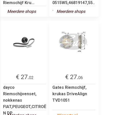
Riemschijf Kru...
0515W5,46819147,55..
.
Meerdere shops
Meerdere shops
€ 27.
€ 27.
02
06
dayco
Gates Riemschijf,
Riemschijvenset,
krukas DriveAlign
nokkenas
TVD1051
FIAT,PEUGEOT,CITROË
N DP...