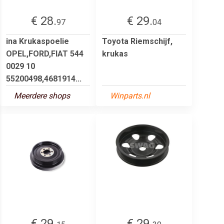
€ 28.
€ 29.
97
04
ina Krukaspoelie
Toyota Riemschijf,
OPEL,FORD,FIAT 544
krukas
0029 10
55200498,4681914...
Meerdere shops
Winparts.nl
€ 29.
€ 29.