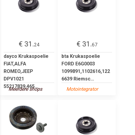
€ 31.
€ 31.
24
67
dayco Krukaspoelie
bta Krukaspoelie
FIAT,ALFA
FORD E6G0003
ROMEO,JEEP
1099891,1102616,122
DPV1021
6639 Riemsc...
55217839,465...
Meerdere shops
Motointegrator