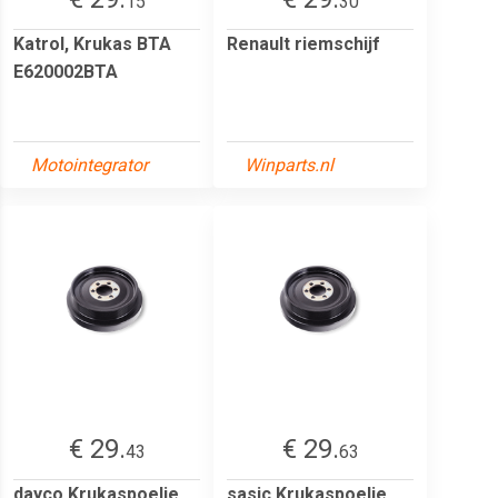
15
30
Katrol, Krukas BTA
Renault riemschijf
E620002BTA
Motointegrator
Winparts.nl
€ 29.
€ 29.
43
63
dayco Krukaspoelie
sasic Krukaspoelie