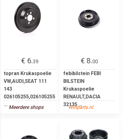
€ 6.
€ 8.
39
00
topran Krukaspoelie
febibilstein FEBI
VW,AUDI,SEAT 111
BILSTEIN
143
Krukaspoelie
026105255,026105255
RENAULT,DACIA
...
32135 ...
Meerdere shops
Winparts.nl