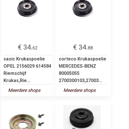
€ 34.
€ 34.
62
88
sasic Krukaspoelie
corteco Krukaspoelie
OPEL 2156029 614584
MERCEDES-BENZ
Riemschijf
80005055
Krukas,Rie...
2700300103,27003...
Meerdere shops
Meerdere shops