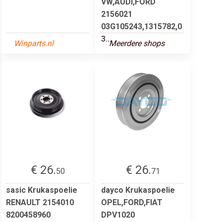
VW,AUDI,FORD
2156021
03G105243,1315782,0
3...
Winparts.nl
Meerdere shops
€ 26.
€ 26.
50
71
sasic Krukaspoelie
dayco Krukaspoelie
RENAULT 2154010
OPEL,FORD,FIAT
8200458960
DPV1020