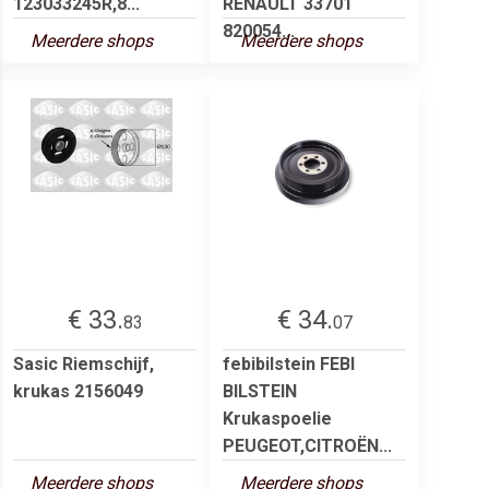
123033245R,8...
RENAULT 33701
820054...
Meerdere shops
Meerdere shops
€ 33.
€ 34.
83
07
Sasic Riemschijf,
febibilstein FEBI
krukas 2156049
BILSTEIN
Krukaspoelie
PEUGEOT,CITROËN...
Meerdere shops
Meerdere shops