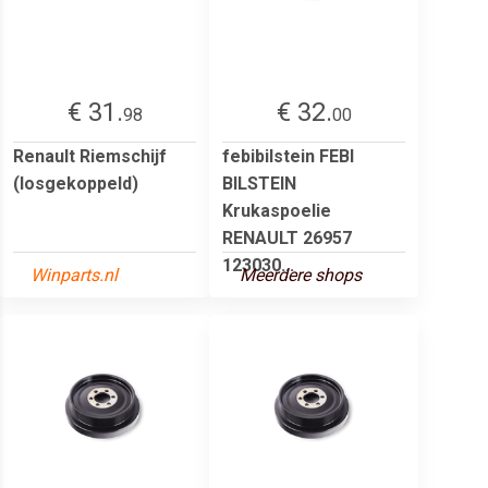
€ 31.
€ 32.
98
00
Renault Riemschijf
febibilstein FEBI
(losgekoppeld)
BILSTEIN
Krukaspoelie
RENAULT 26957
123030...
Winparts.nl
Meerdere shops