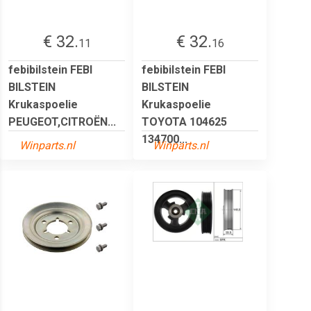
€ 32.
€ 32.
11
16
febibilstein FEBI
febibilstein FEBI
BILSTEIN
BILSTEIN
Krukaspoelie
Krukaspoelie
PEUGEOT,CITROËN...
TOYOTA 104625
134700...
Winparts.nl
Winparts.nl