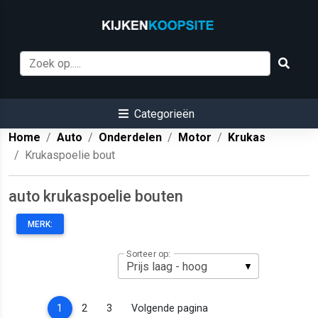
Categorieën
Home
Auto
Onderdelen
Motor
Krukas
Krukaspoelie bout
auto krukaspoelie bouten
MERK:
Sorteer op:
(current)
1
2
3
Volgende pagina