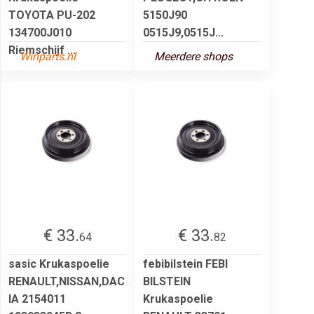
TOYOTA PU-202
5150J90
134700J010
0515J9,0515J...
Riemschijf ...
Winparts.nl
Meerdere shops
€ 33.
€ 33.
64
82
sasic Krukaspoelie
febibilstein FEBI
RENAULT,NISSAN,DAC
BILSTEIN
IA 2154011
Krukaspoelie