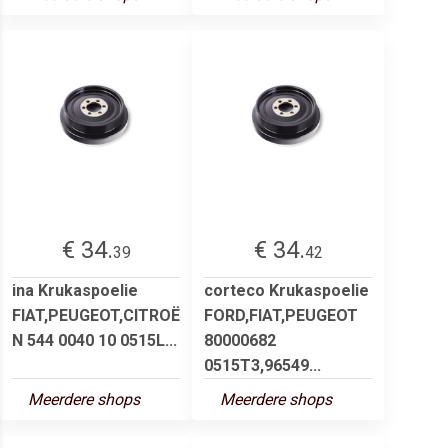
€ 34.
€ 34.
39
42
ina Krukaspoelie
corteco Krukaspoelie
FIAT,PEUGEOT,CITROË
FORD,FIAT,PEUGEOT
N 544 0040 10 0515L...
80000682
0515T3,96549...
Meerdere shops
Meerdere shops