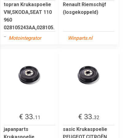
topran Krukaspoelie
Renault Riemschijf
VW,SKODA,SEAT 110
(losgekoppeld)
960
028105243AA,028105.
..
Motointegrator
Winparts.nl
€ 33.
€ 33.
11
32
japanparts
sasic Krukaspoelie
Krukaspoelie
PEUGEOT,CITROËN