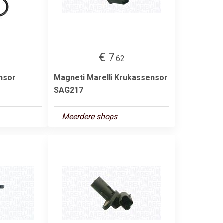
€ 7
.62
nsor
Magneti Marelli Krukassensor
SAG217
Meerdere shops