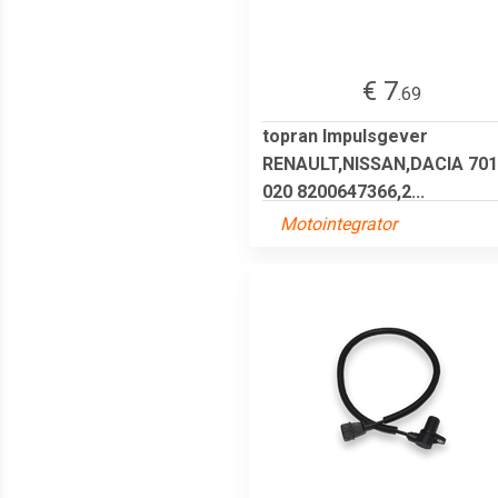
€ 7
.69
topran Impulsgever
RENAULT,NISSAN,DACIA 701
020 8200647366,2...
Motointegrator