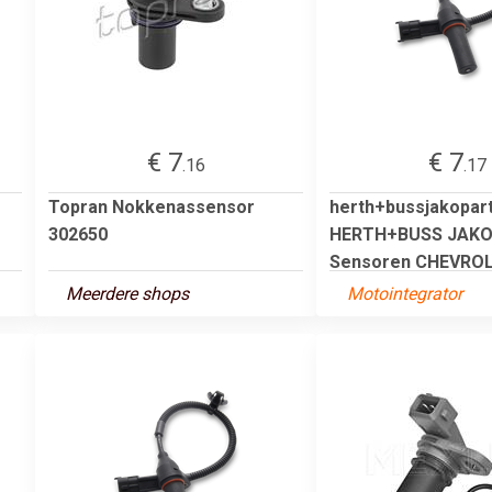
€ 7
€ 7
.16
.17
Topran Nokkenassensor
herth+bussjakopar
302650
HERTH+BUSS JAK
Sensoren CHEVROLE
Meerdere shops
Motointegrator