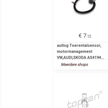
€ 7
.12
autlog Toerentalsensor,
motormanagement
VW,AUDI,SKODA AS4194...
Meerdere shops