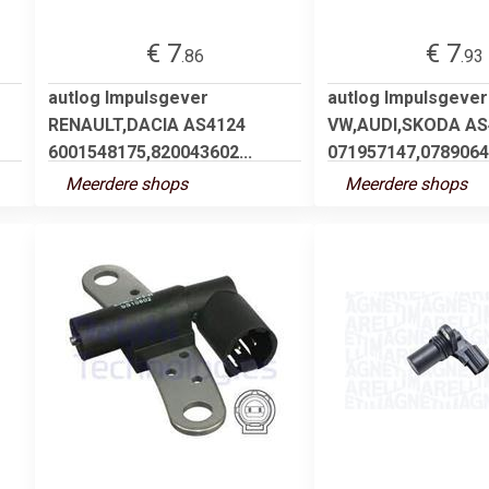
€ 7
€ 7
.86
.93
autlog Impulsgever
autlog Impulsgever
RENAULT,DACIA AS4124
VW,AUDI,SKODA AS
6001548175,820043602...
071957147,07890643
Meerdere shops
Meerdere shops