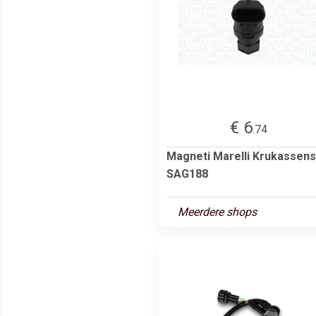
€ 6
.74
Magneti Marelli Krukassen
SAG188
Meerdere shops