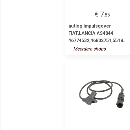
€ 7
.85
autlog Impulsgever
FIAT,LANCIA AS4844
46774532,46802751,5518...
Meerdere shops