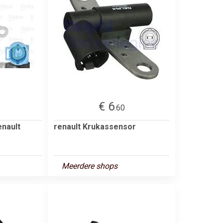
€ 6
.60
enault
renault Krukassensor
Meerdere shops