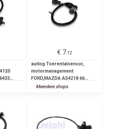
€ 7
.12
autlog Toerentalsensor,
4120
motormanagement
433...
FORD,MAZDA AS4218 66...
Meerdere shops