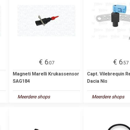
€ 6
€ 6
.07
.57
Magneti Marelli Krukassensor
Capt. Vilebrequin R
SAG184
Dacia Nis
Meerdere shops
Meerdere shops