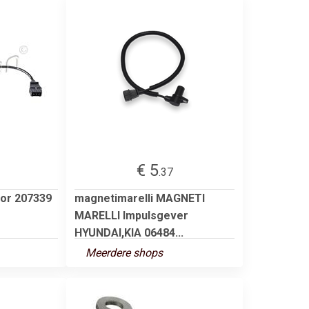
€ 5
.37
or 207339
magnetimarelli MAGNETI
MARELLI Impulsgever
HYUNDAI,KIA 06484...
Meerdere shops