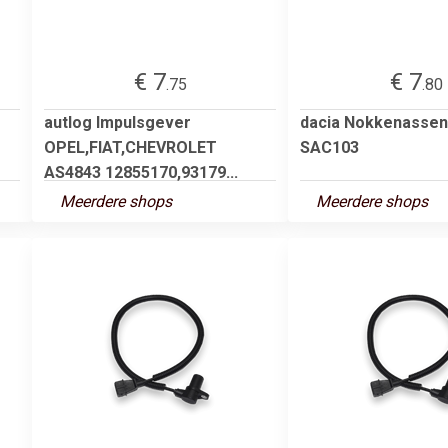
€ 7
€ 7
.75
.80
autlog Impulsgever
dacia Nokkenassen
OPEL,FIAT,CHEVROLET
SAC103
AS4843 12855170,93179...
Meerdere shops
Meerdere shops