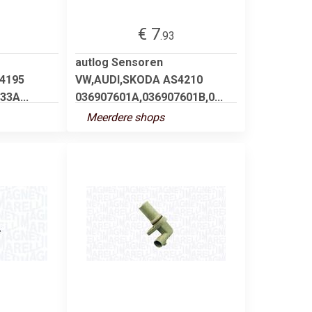
€ 7
.93
autlog Sensoren
4195
VW,AUDI,SKODA AS4210
3A...
036907601A,036907601B,0...
Meerdere shops