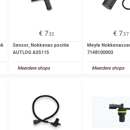
€ 7
€ 7
.32
.37
66
Sensor, Nokkenas positie
Meyle Nokkenasse
AUTLOG AS5115
7148100003
Meerdere shops
Meerdere shops