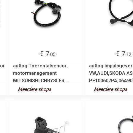
€ 7
€ 7
.05
.12
sor
autlog Toerentalsensor,
autlog Impulsgever
motormanagement
VW,AUDI,SKODA AS
MITSUBISHI,CHRYSLER,...
PF100607PA,06A906
Meerdere shops
Meerdere shops