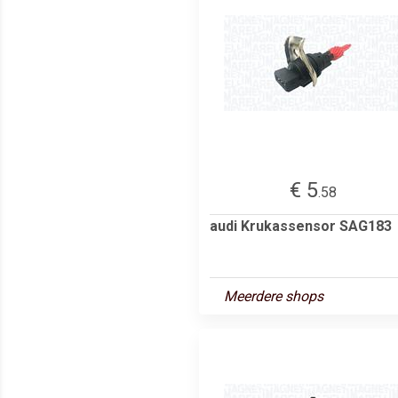
€ 5
.58
audi Krukassensor SAG183
Meerdere shops