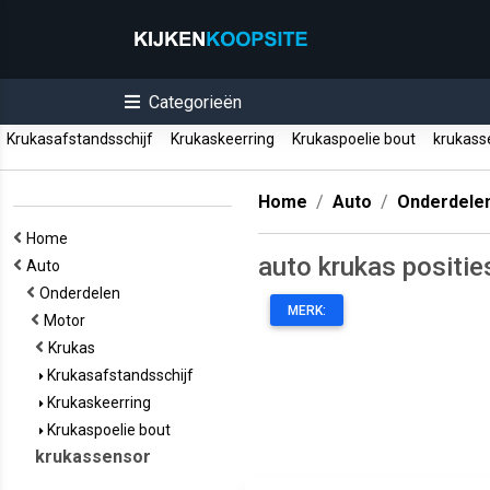
Categorieën
Krukasafstandsschijf
Krukaskeerring
Krukaspoelie bout
krukass
Home
Auto
Onderdele
Home
auto krukas positi
Auto
Onderdelen
MERK:
Motor
Krukas
Krukasafstandsschijf
Krukaskeerring
Krukaspoelie bout
krukassensor