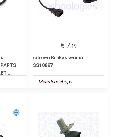
€ 7
.19
ts
citroen Krukassensor
OPARTS
SS10897
T ...
Meerdere shops