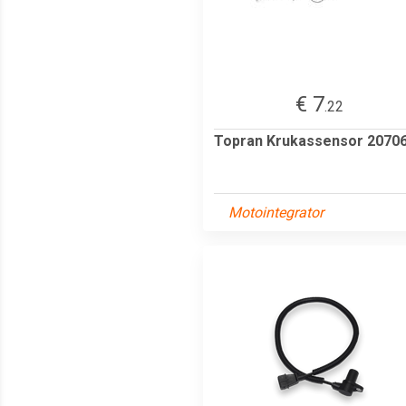
€ 7
.22
Topran Krukassensor 2070
Motointegrator