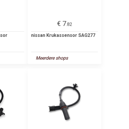
€ 7
.82
sor
nissan Krukassensor SAG277
Meerdere shops