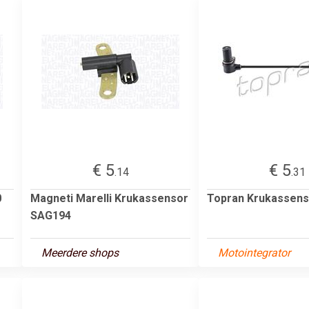
€ 5
€ 5
.14
.31
0
Magneti Marelli Krukassensor
Topran Krukassens
SAG194
Meerdere shops
Motointegrator