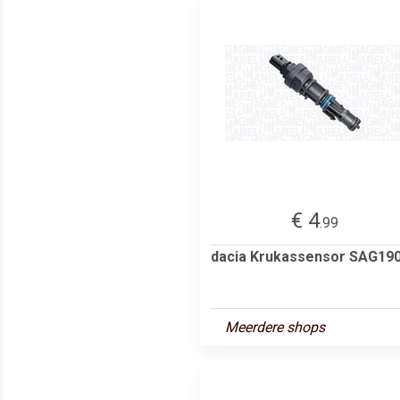
€ 4
.99
dacia Krukassensor SAG19
Meerdere shops