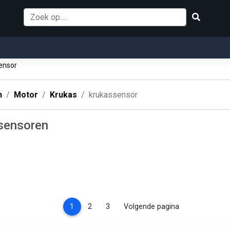
ensor
n
Motor
Krukas
krukassensor
esensoren
(current)
1
2
3
Volgende pagina