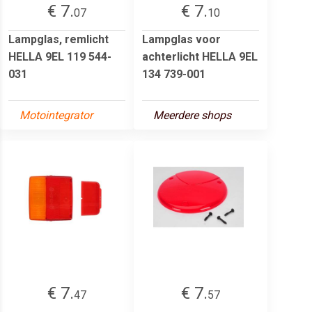
€ 7.
€ 7.
07
10
Lampglas, remlicht
Lampglas voor
HELLA 9EL 119 544-
achterlicht HELLA 9EL
031
134 739-001
Motointegrator
Meerdere shops
€ 7.
€ 7.
47
57