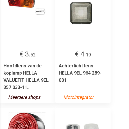
€ 3.
€ 4.
52
19
Hoofdlens van de
Achterlicht lens
koplamp HELLA
HELLA 9EL 964 289-
VALUEFIT HELLA 9EL
001
357 033-11...
Meerdere shops
Motointegrator