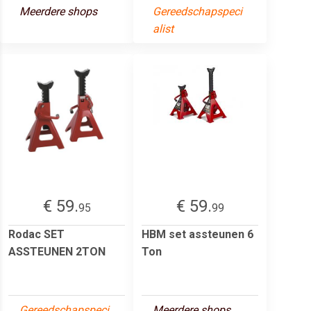
Meerdere shops
Gereedschapspeci
alist
€ 59.
€ 59.
95
99
Rodac SET
HBM set assteunen 6
ASSTEUNEN 2TON
Ton
Gereedschapspeci
Meerdere shops