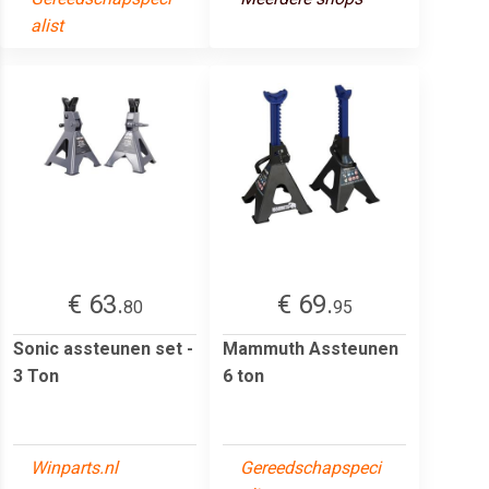
alist
€ 63.
€ 69.
80
95
Sonic assteunen set -
Mammuth Assteunen
3 Ton
6 ton
Winparts.nl
Gereedschapspeci