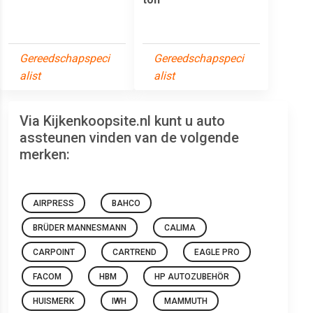
Gereedschapspeci
Gereedschapspeci
alist
alist
Via Kijkenkoopsite.nl kunt u auto
assteunen vinden van de volgende
merken:
AIRPRESS
BAHCO
BRÜDER MANNESMANN
CALIMA
CARPOINT
CARTREND
EAGLE PRO
FACOM
HBM
HP AUTOZUBEHÖR
HUISMERK
IWH
MAMMUTH