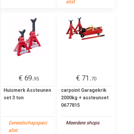
alist
€ 69.
€ 71.
95
70
Huismerk Assteunen
carpoint Garagekrik
set 3 ton
2000kg + assteunset
0677815
Gereedschapspeci
Meerdere shops
alist