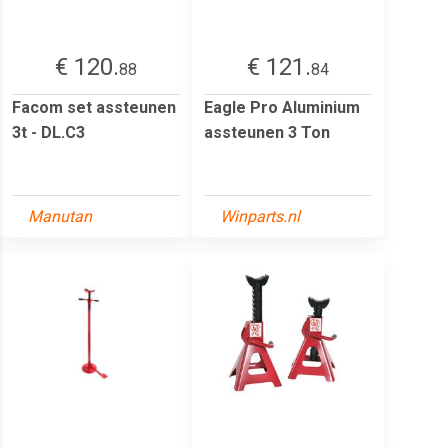
€ 120.
€ 121.
88
84
Facom set assteunen
Eagle Pro Aluminium
3t - DL.C3
assteunen 3 Ton
Manutan
Winparts.nl