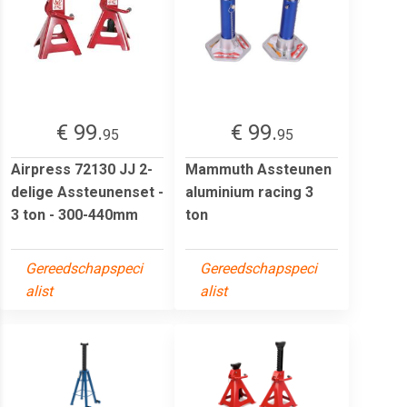
€ 99.
€ 99.
95
95
Airpress 72130 JJ 2-
Mammuth Assteunen
delige Assteunenset -
aluminium racing 3
3 ton - 300-440mm
ton
Gereedschapspeci
Gereedschapspeci
alist
alist