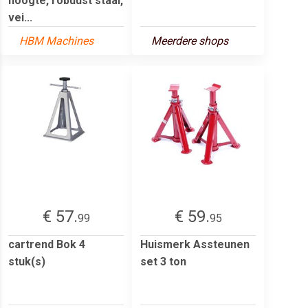
hoogte, robuust staal,
vei...
HBM Machines
Meerdere shops
€ 57.
€ 59.
99
95
cartrend Bok 4
Huismerk Assteunen
stuk(s)
set 3 ton