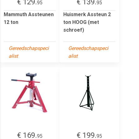
€ 129.
€ 139.
95
95
Mammuth Assteunen
Huismerk Assteun 2
12 ton
ton HOOG (met
schroef)
Gereedschapspeci
Gereedschapspeci
alist
alist
€ 169.
€ 199.
95
95