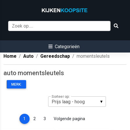
Categorieën
Home
Auto
Gereedschap
momentsleutels
auto momentsleutels
MERK:
Sorteer op:
(current)
1
2
3
Volgende pagina